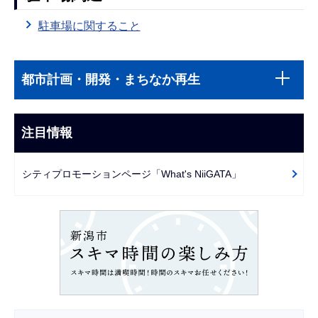
駐車場に関すること
本
サ
文
都市計画・開発・まちなか再生
ブ
こ
ナ
こ
ビ
注目情報
ま
ゲ
で
ー
シティプロモーションページ「What's NiiGATA」
シ
ョ
ン
こ
こ
か
ら