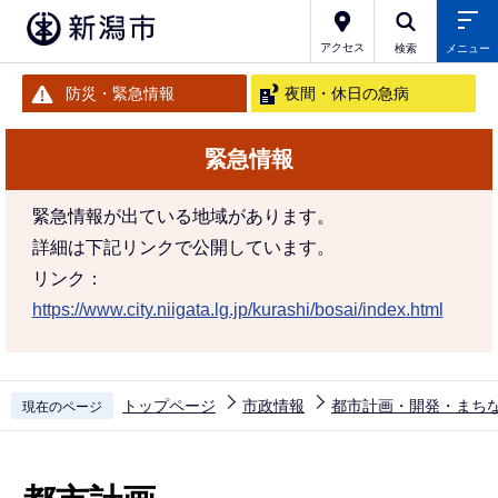
こ
の
アクセス
検索
メニュー
ペ
防災・緊急情報
夜間・休日の急病
ー
ジ
緊急情報
の
先
緊急情報が出ている地域があります。
頭
詳細は下記リンクで公開しています。
で
リンク：
す
https://www.city.niigata.lg.jp/kurashi/bosai/index.html
トップページ
市政情報
都市計画・開発・まち
現在のページ
本
文