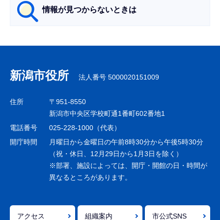
情報が見つからないときは
サ
ブ
ナ
新潟市役所
法人番号 5000020151009
ビ
ゲ
住所
〒951-8550
ー
新潟市中央区学校町通1番町602番地1
シ
電話番号
025-228-1000（代表）
ョ
開庁時間
月曜日から金曜日の午前8時30分から午後5時30分
ン
（祝・休日、12月29日から1月3日を除く）
※部署、施設によっては、開庁・開館の日・時間が
こ
異なるところがあります。
こ
ま
で
アクセス
組織案内
市公式SNS