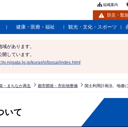
組織案内
防災・緊
健康・医療・福祉
観光・文化・スポーツ
地域があります。
公開しています。
ity.niigata.lg.jp/kurashi/bosai/index.html
発・まちなか再生
都市開発・市街地整備
国土利用計画法、地価
ついて