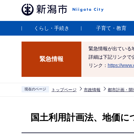
こ
の
ペ
くらし・手続き
子育て・教育
ー
ジ
の
緊急情報が出ている
先
詳細は下記リンクで
緊急情報
頭
リンク：
https://www.c
で
す
現在のページ
トップページ
市政情報
都市計画・開
本
文
国土利用計画法、地価に
こ
こ