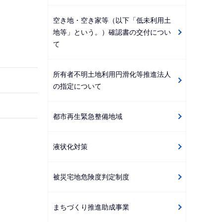
ゲ
空き地・空き家等（以下「低未利用土
ー
地等」という。）確認書の交付につい
シ
て
ョ
ン
所有者不明土地利用円滑化等推進法人
こ
の指定について
こ
か
都市再生緊急整備地域
ら
液状化対策
被災宅地危険度判定制度
まちづくり推進助成事業