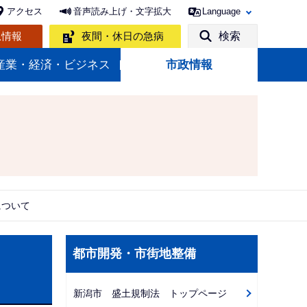
アクセス
音声読み上げ・文字拡大
Language
急情報
夜間・休日の急病
検索
産業・経済・ビジネス
市政情報
について
サ
都市開発・市街地整備
ブ
ナ
新潟市 盛土規制法 トップページ
ビ