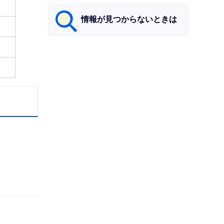
情報が見つからないときは
サ
ブ
ナ
ビ
ゲ
ー
シ
ョ
ン
こ
こ
ま
で