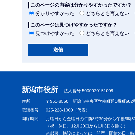
このページの内容は分かりやすかったですか？
分かりやすかった
どちらとも言えない
このページは見つけやすかったですか？
見つけやすかった
どちらとも言えない
本
文
こ
新潟市役所
法人番号 5000020151009
こ
ま
住所
〒951-8550
新潟市中央区学校町通1番町602
で
電話番号
025-228-1000（代表）
開庁時間
月曜日から金曜日の午前8時30分から午後5時3
（祝・休日、12月29日から1月3日を除く）
※部署、施設によっては、開庁・開館の日・時