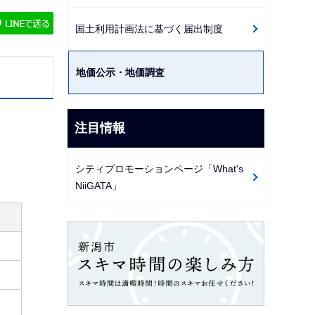
ゲ
国土利用計画法に基づく届出制度
ー
シ
地価公示・地価調査
ョ
ン
こ
注目情報
こ
か
シティプロモーションページ「What's
ら
NiiGATA」