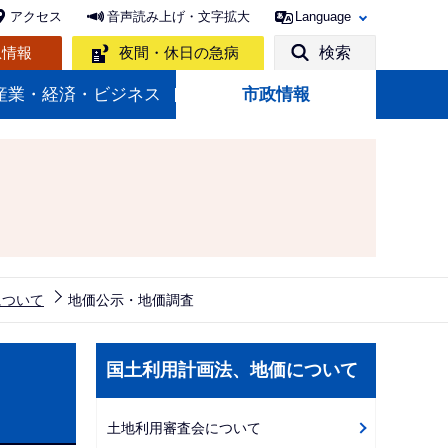
アクセス
音声読み上げ・文字拡大
Language
急情報
夜間・休日の急病
検索
産業・経済・ビジネス
市政情報
について
地価公示・地価調査
サ
国土利用計画法、地価について
ブ
ナ
土地利用審査会について
ビ