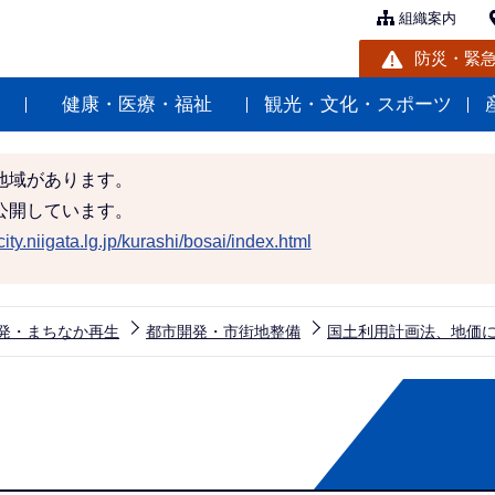
組織案内
防災・緊
健康・医療・福祉
観光・文化・スポーツ
地域があります。
公開しています。
ity.niigata.lg.jp/kurashi/bosai/index.html
発・まちなか再生
都市開発・市街地整備
国土利用計画法、地価