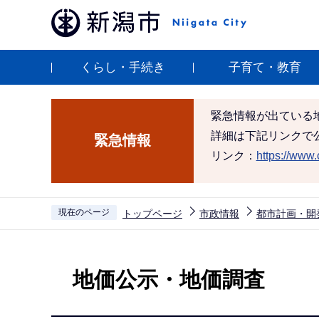
こ
の
ペ
くらし・手続き
子育て・教育
ー
ジ
の
緊急情報が出ている
先
詳細は下記リンクで
緊急情報
頭
リンク：
https://www.c
で
す
現在のページ
トップページ
市政情報
都市計画・開
本
文
地価公示・地価調査
こ
こ