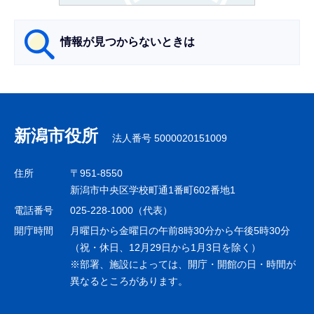
ら
情報が見つからないときは
サ
ブ
ナ
新潟市役所
法人番号 5000020151009
ビ
ゲ
住所
〒951-8550
ー
新潟市中央区学校町通1番町602番地1
シ
電話番号
025-228-1000（代表）
ョ
開庁時間
月曜日から金曜日の午前8時30分から午後5時30分
ン
（祝・休日、12月29日から1月3日を除く）
※部署、施設によっては、開庁・開館の日・時間が
こ
異なるところがあります。
こ
ま