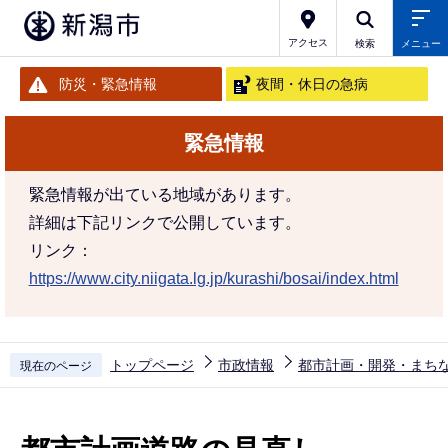
こ
の
アクセス
検索
メニュー
ペ
防災・緊急情報
夜間・休日の急病
ー
ジ
緊急情報
の
先
緊急情報が出ている地域があります。
頭
詳細は下記リンクで公開しています。
で
リンク：
す
https://www.city.niigata.lg.jp/kurashi/bosai/index.html
トップページ
市政情報
都市計画・開発・まち
現在のページ
本
文