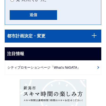
本
サ
文
都市計画決定・変更
ブ
こ
ナ
こ
ビ
注目情報
ま
ゲ
で
ー
シティプロモーションページ「What's NiiGATA」
シ
ョ
ン
こ
こ
か