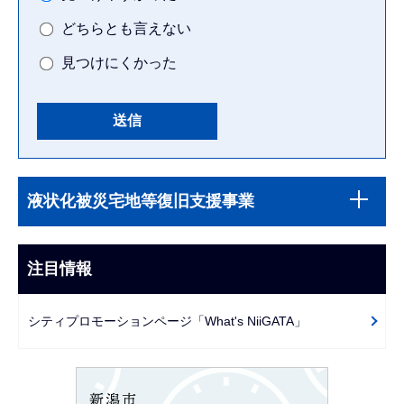
どちらとも言えない
見つけにくかった
本
サ
文
液状化被災宅地等復旧支援事業
ブ
こ
ナ
こ
ビ
注目情報
ま
ゲ
で
ー
シティプロモーションページ「What's NiiGATA」
シ
ョ
ン