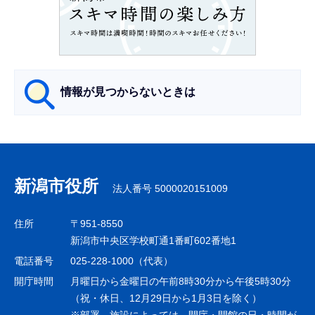
こ
こ
か
ら
情報が見つからないときは
サ
ブ
ナ
新潟市役所
法人番号 5000020151009
ビ
ゲ
住所
〒951-8550
ー
新潟市中央区学校町通1番町602番地1
シ
電話番号
025-228-1000（代表）
ョ
開庁時間
月曜日から金曜日の午前8時30分から午後5時30分
ン
（祝・休日、12月29日から1月3日を除く）