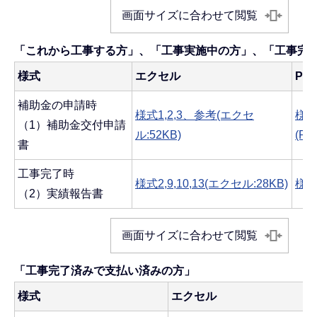
画面サイズに合わせて閲覧
「これから工事する方」、「工事実施中の方」、「工事完
様式
エクセル
PD
補助金の申請時
様式1,2,3、参考(エクセ
様式
（1）補助金交付申請
ル:52KB)
(PD
書
工事完了時
様式2,9,10,13(エクセル:28KB)
様式2
（2）実績報告書
画面サイズに合わせて閲覧
「工事完了済みで支払い済みの方」
様式
エクセル