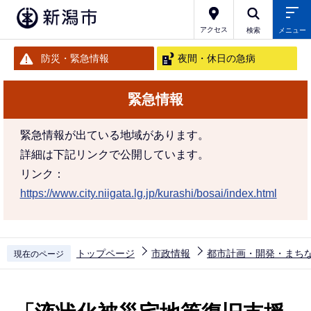
こ
の
アクセス
検索
メニュー
ペ
防災・緊急情報
夜間・休日の急病
ー
ジ
緊急情報
の
先
緊急情報が出ている地域があります。
頭
詳細は下記リンクで公開しています。
で
リンク：
す
https://www.city.niigata.lg.jp/kurashi/bosai/index.html
トップページ
市政情報
都市計画・開発・まち
現在のページ
本
文