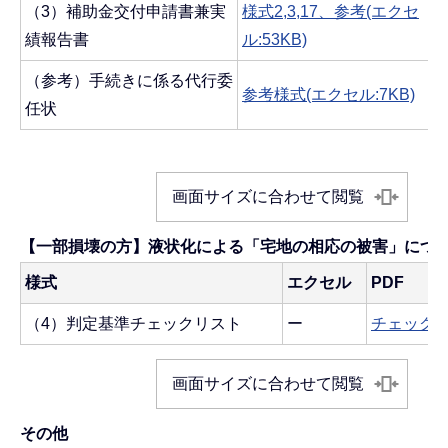
（3）補助金交付申請書兼実
様式2,3,17、参考(エクセ
績報告書
ル:53KB)
（参考）手続きに係る代行委
参考様式(エクセル:7KB)
任状
画面サイズに合わせて閲覧
【一部損壊の方】液状化による「宅地の相応の被害」につ
様式
エクセル
PDF
（4）判定基準チェックリスト
ー
チェックリス
画面サイズに合わせて閲覧
その他