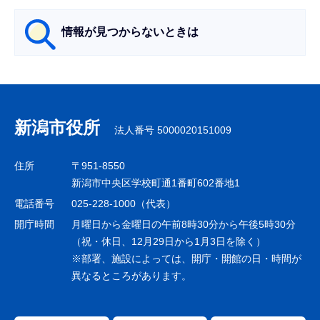
ら
情報が見つからないときは
サ
ブ
ナ
新潟市役所
法人番号 5000020151009
ビ
ゲ
住所
〒951-8550
ー
新潟市中央区学校町通1番町602番地1
シ
電話番号
025-228-1000（代表）
ョ
開庁時間
月曜日から金曜日の午前8時30分から午後5時30分
ン
（祝・休日、12月29日から1月3日を除く）
※部署、施設によっては、開庁・開館の日・時間が
こ
異なるところがあります。
こ
ま
で