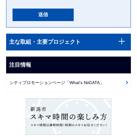
本
サ
文
主な取組・主要プロジェクト
ブ
こ
ナ
こ
ビ
注目情報
ま
ゲ
で
ー
シティプロモーションページ「What's NiiGATA」
シ
ョ
ン
こ
こ
か