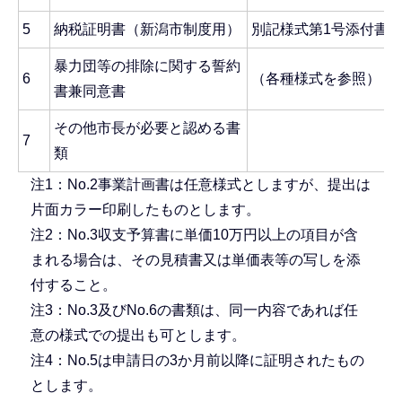
5
納税証明書（新潟市制度用）
別記様式第1号添付書
暴力団等の排除に関する誓約
6
（各種様式を参照）
書兼同意書
その他市長が必要と認める書
7
類
注1：No.2事業計画書は任意様式としますが、提出は
片面カラー印刷したものとします。
注2：No.3収支予算書に単価10万円以上の項目が含
まれる場合は、その見積書又は単価表等の写しを添
付すること。
注3：No.3及びNo.6の書類は、同一内容であれば任
意の様式での提出も可とします。
注4：No.5は申請日の3か月前以降に証明されたもの
とします。