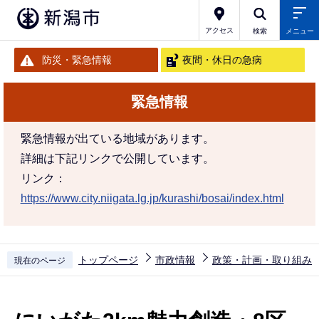
こ
の
アクセス
検索
メニュー
ペ
防災・緊急情報
夜間・休日の急病
ー
ジ
緊急情報
の
先
緊急情報が出ている地域があります。
頭
詳細は下記リンクで公開しています。
で
リンク：
す
https://www.city.niigata.lg.jp/kurashi/bosai/index.html
トップページ
市政情報
政策・計画・取り組み
現在のページ
本
文