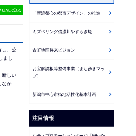
ゲ
「新潟都心の都市デザイン」の推進
ー
シ
ョ
ミズベリング信濃川やすらぎ堤
ン
こ
有し、公
古町地区将来ビジョン
こ
しまし
か
お宝解説板等整備事業（まち歩きマッ
ら
、新しい
プ）
しなが
新潟市中心市街地活性化基本計画
注目情報
シティプロモーションページ「What's