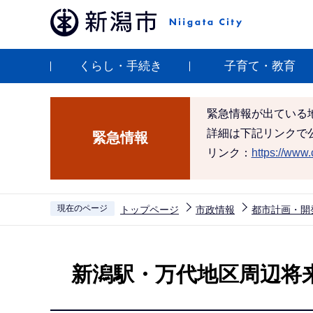
こ
の
ペ
くらし・手続き
子育て・教育
ー
ジ
の
緊急情報が出ている
先
詳細は下記リンクで
緊急情報
頭
リンク：
https://www.c
で
す
現在のページ
トップページ
市政情報
都市計画・開
本
文
新潟駅・万代地区周辺将
こ
こ