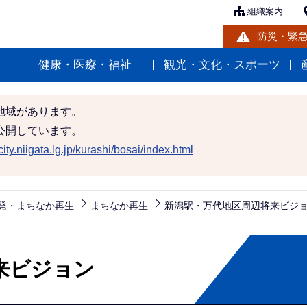
組織案内
防災・緊
健康・医療・福祉
観光・文化・スポーツ
地域があります。
公開しています。
ity.niigata.lg.jp/kurashi/bosai/index.html
発・まちなか再生
まちなか再生
新潟駅・万代地区周辺将来ビジ
来ビジョン