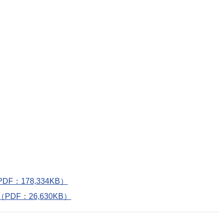
：178,334KB）
F：26,630KB）