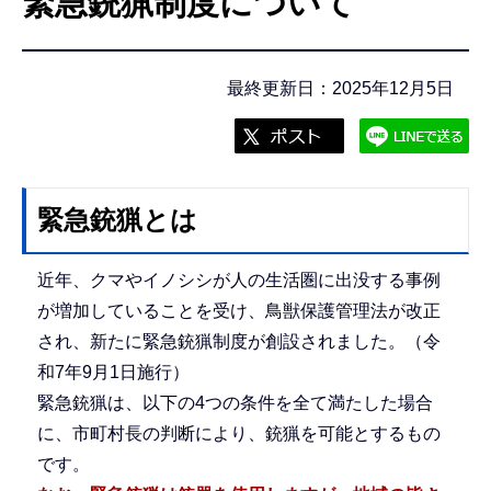
緊急銃猟制度について
こ
こ
か
最終更新日：2025年12月5日
ら
緊急銃猟とは
近年、クマやイノシシが人の生活圏に出没する事例
が増加していることを受け、鳥獣保護管理法が改正
され、新たに緊急銃猟制度が創設されました。（令
和7年9月1日施行）
緊急銃猟は、以下の4つの条件を全て満たした場合
に、市町村長の判断により、銃猟を可能とするもの
です。