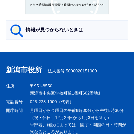
こ
か
ら
情報が見つからないときは
サ
ブ
ナ
新潟市役所
法人番号 5000020151009
ビ
ゲ
住所
〒951-8550
ー
新潟市中央区学校町通1番町602番地1
シ
電話番号
025-228-1000（代表）
ョ
開庁時間
月曜日から金曜日の午前8時30分から午後5時30分
ン
（祝・休日、12月29日から1月3日を除く）
※部署、施設によっては、開庁・開館の日・時間が
こ
異なるところがあります。
こ