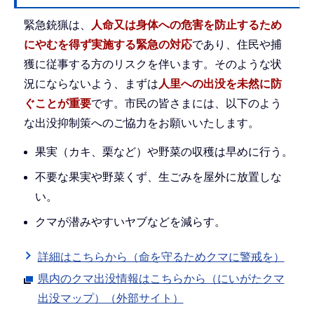
緊急銃猟は、
人命又は身体への危害を防止するため
にやむを得ず実施する緊急の対応
であり、住民や捕
獲に従事する方のリスクを伴います。そのような状
況にならないよう、まずは
人里への出没を未然に防
ぐことが重要
です。市民の皆さまには、以下のよう
な出没抑制策へのご協力をお願いいたします。
果実（カキ、栗など）や野菜の収穫は早めに行う。
不要な果実や野菜くず、生ごみを屋外に放置しな
い。
クマが潜みやすいヤブなどを減らす。
詳細はこちらから（命を守るためクマに警戒を）
県内のクマ出没情報はこちらから（にいがたクマ
出没マップ）（外部サイト）