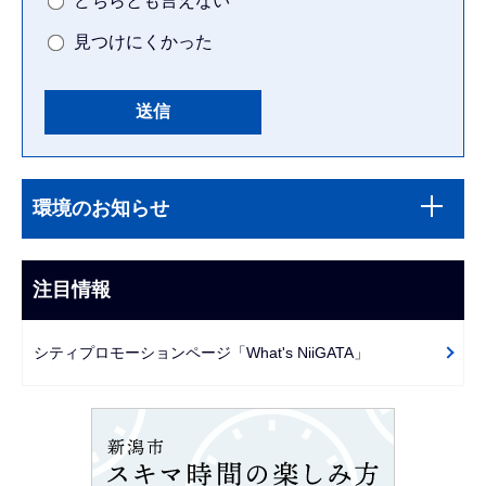
どちらとも言えない
見つけにくかった
本
サ
文
環境のお知らせ
ブ
こ
ナ
こ
ビ
注目情報
ま
ゲ
で
ー
シティプロモーションページ「What's NiiGATA」
シ
ョ
ン
こ