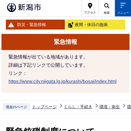
こ
の
アクセス
検索
メニュー
ペ
防災・緊急情報
夜間・休日の急病
ー
ジ
緊急情報
の
先
緊急情報が出ている地域があります。
頭
詳細は下記リンクで公開しています。
で
リンク：
す
https://www.city.niigata.lg.jp/kurashi/bosai/index.html
トップページ
くらし・手続き
環境・衛生
環
現在のページ
本
文