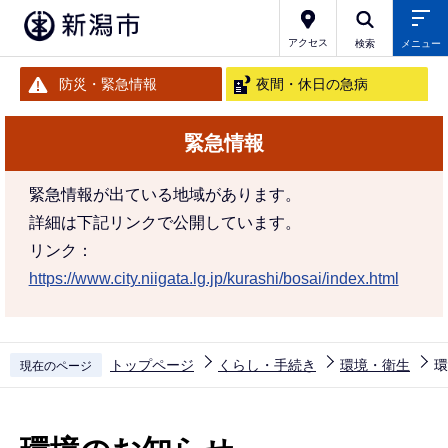
こ
の
アクセス
検索
メニュー
ペ
防災・緊急情報
夜間・休日の急病
ー
ジ
緊急情報
の
先
緊急情報が出ている地域があります。
頭
詳細は下記リンクで公開しています。
で
リンク：
す
https://www.city.niigata.lg.jp/kurashi/bosai/index.html
トップページ
くらし・手続き
環境・衛生
環
現在のページ
本
文