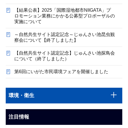
【結果公表】2025「国際湿地都市NIIGATA」プ
ロモーション業務にかかる公募型プロポーザルの
実施について
～自然共生サイト認定記念～じゅんさい池昆虫観
察会について【終了しました】
【自然共生サイト認定記念】じゅんさい池探鳥会
について（終了しました）
第6回にいがた市民環境フェアを開催しました
本
サ
文
環境・衛生
ブ
こ
ナ
こ
ビ
注目情報
ま
ゲ
で