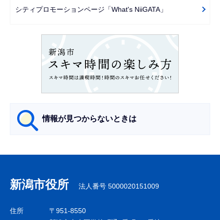
ー
シティプロモーションページ「What's NiiGATA」
シ
ョ
ン
こ
こ
か
ら
情報が見つからないときは
サ
ブ
ナ
新潟市役所
法人番号 5000020151009
ビ
ゲ
住所
〒951-8550