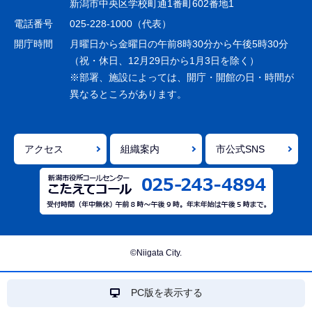
ー
新潟市中央区学校町通1番町602番地1
シ
電話番号
025-228-1000（代表）
ョ
開庁時間
月曜日から金曜日の午前8時30分から午後5時30分
ン
（祝・休日、12月29日から1月3日を除く）
※部署、施設によっては、開庁・開館の日・時間が
こ
異なるところがあります。
こ
ま
で
アクセス
組織案内
市公式SNS
©Niigata City.
PC版を表示する