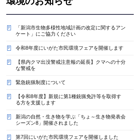
環境のお知らせ
こ
こ
か
「新潟市生物多様性地域計画の改定に関するアン
ら
ケート」にご協力ください
令和8年度にいがた市民環境フェアを開催します
【県内クマ出没警戒注意報の延長】クマへの十分
な警戒を
緊急銃猟制度について
【令和8年度】新規に第1種銃猟免許等を取得す
る方を支援します
新潟の自然・生き物を学ぶ「ちょ～生き物発表会
シーズン8」開催されました
第7回にいがた市民環境フェアを開催しました