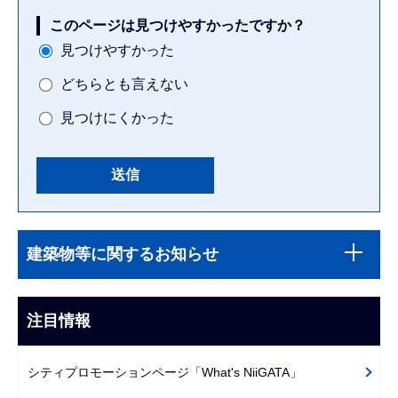
このページは見つけやすかったですか？
見つけやすかった
どちらとも言えない
見つけにくかった
本
サ
文
建築物等に関するお知らせ
ブ
こ
ナ
こ
ビ
注目情報
ま
ゲ
で
ー
シティプロモーションページ「What's NiiGATA」
シ