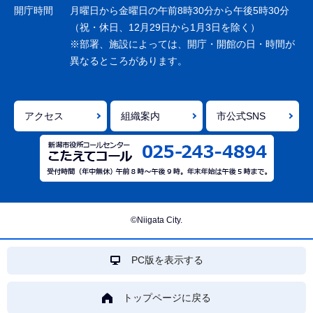
ョ
開庁時間
月曜日から金曜日の午前8時30分から午後5時30分
ン
（祝・休日、12月29日から1月3日を除く）
※部署、施設によっては、開庁・開館の日・時間が
こ
異なるところがあります。
こ
ま
で
アクセス
組織案内
市公式SNS
©Niigata City.
PC版を表示する
トップページに戻る