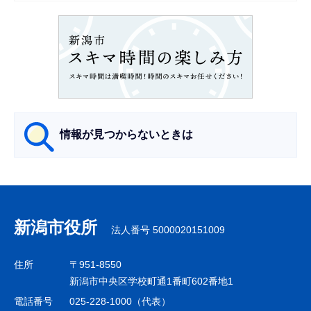
ョ
ン
こ
こ
か
ら
情報が見つからないときは
サ
ブ
ナ
新潟市役所
法人番号 5000020151009
ビ
ゲ
住所
〒951-8550
ー
新潟市中央区学校町通1番町602番地1
シ
電話番号
025-228-1000（代表）