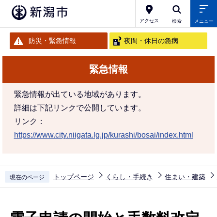
こ
の
アクセス
検索
メニュー
ペ
防災・緊急情報
夜間・休日の急病
ー
ジ
緊急情報
の
先
緊急情報が出ている地域があります。
頭
詳細は下記リンクで公開しています。
で
リンク：
す
https://www.city.niigata.lg.jp/kurashi/bosai/index.html
トップページ
くらし・手続き
住まい・建築
現在のページ
本
文