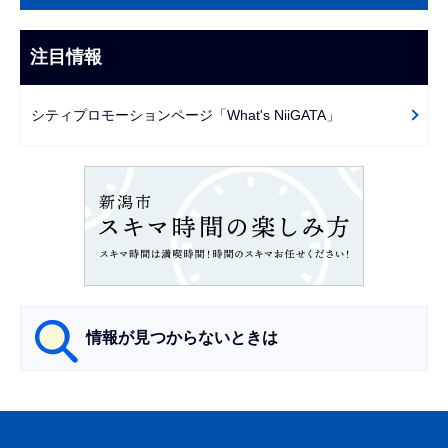
こ
ナ
こ
ビ
注目情報
ま
ゲ
で
ー
シティプロモーションページ「What's NiiGATA」
シ
ョ
ン
こ
こ
か
ら
情報が見つからないときは
サ
ブ