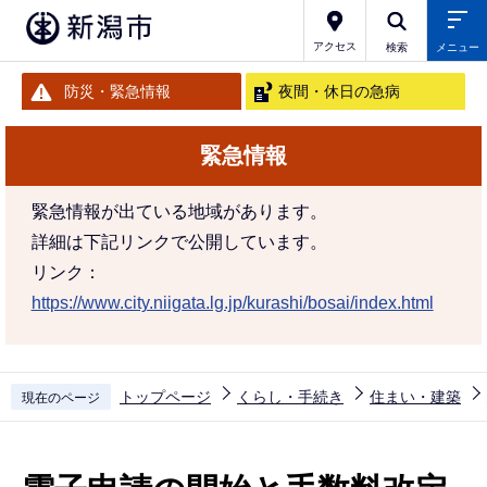
こ
の
アクセス
検索
メニュー
ペ
防災・緊急情報
夜間・休日の急病
ー
ジ
緊急情報
の
先
緊急情報が出ている地域があります。
頭
詳細は下記リンクで公開しています。
で
リンク：
す
https://www.city.niigata.lg.jp/kurashi/bosai/index.html
トップページ
くらし・手続き
住まい・建築
現在のページ
本
文