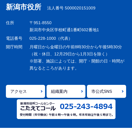
ナ
新潟市役所
法人番号 5000020151009
ビ
ゲ
住所
〒951-8550
ー
新潟市中央区学校町通1番町602番地1
シ
電話番号
025-228-1000（代表）
ョ
開庁時間
月曜日から金曜日の午前8時30分から午後5時30分
ン
（祝・休日、12月29日から1月3日を除く）
※部署、施設によっては、開庁・開館の日・時間が
こ
異なるところがあります。
こ
ま
で
アクセス
組織案内
市公式SNS