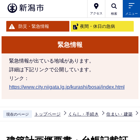
こ
の
アクセス
検索
メニュー
ペ
防災・緊急情報
夜間・休日の急病
ー
ジ
緊急情報
の
先
緊急情報が出ている地域があります。
頭
詳細は下記リンクで公開しています。
で
リンク：
す
https://www.city.niigata.lg.jp/kurashi/bosai/index.html
トップページ
くらし・手続き
住まい・建築
現在のページ
本
文