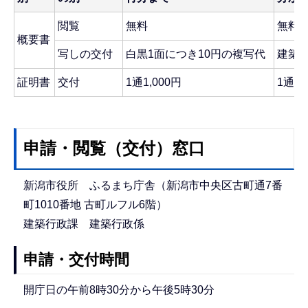
閲覧
無料
無料
概要書
写しの交付
白黒1面につき10円の複写代
建築確
証明書
交付
1通1,000円
1通1,
申請・閲覧（交付）窓口
新潟市役所 ふるまち庁舎（新潟市中央区古町通7番
町1010番地 古町ルフル6階）
建築行政課 建築行政係
申請・交付時間
開庁日の午前8時30分から午後5時30分