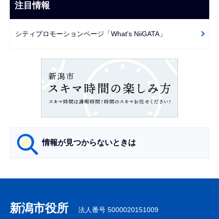
ビ
注目情報
ま
ゲ
で
ー
シティプロモーションページ「What's NiiGATA」
シ
ョ
ン
こ
こ
か
ら
情報が見つからないときは
サ
ブ
ナ
新潟市役所
法人番号 5000020151009
ビ