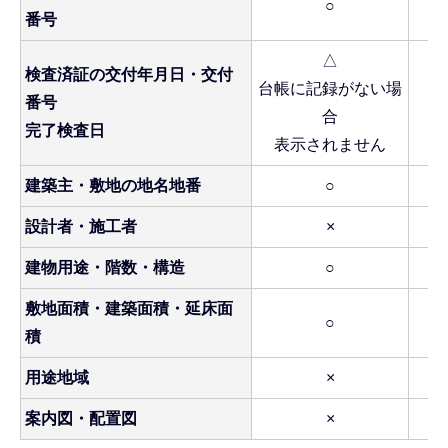
○
番号
△
検査済証の交付年月日・交付
台帳に記録がない場
番号
合
完了検査日
表示されません
建築主・敷地の地名地番
○
設計者・施工者
×
建物用途・階数・構造
○
敷地面積・建築面積・延床面
○
積
用途地域
×
案内図・配置図
×