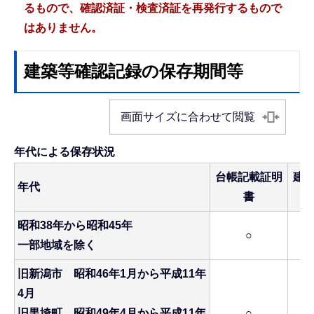
るもので、確認済証・検査済証を再発行するもので
はありません。
建築等確認記録の保存期間等
画面サイズに合わせて閲覧
年代による保存状況
台帳記載証明
建
年代
書
昭和38年から昭和45年
○
一部地域を除く
旧新潟市 昭和46年1月から平成11年
4月
旧黒埼町 昭和49年4月から平成11年
○