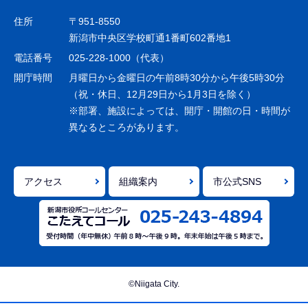
ゲ
住所
〒951-8550
ー
新潟市中央区学校町通1番町602番地1
シ
電話番号
025-228-1000（代表）
ョ
開庁時間
月曜日から金曜日の午前8時30分から午後5時30分
ン
（祝・休日、12月29日から1月3日を除く）
※部署、施設によっては、開庁・開館の日・時間が
こ
異なるところがあります。
こ
ま
で
アクセス
組織案内
市公式SNS
©Niigata City.