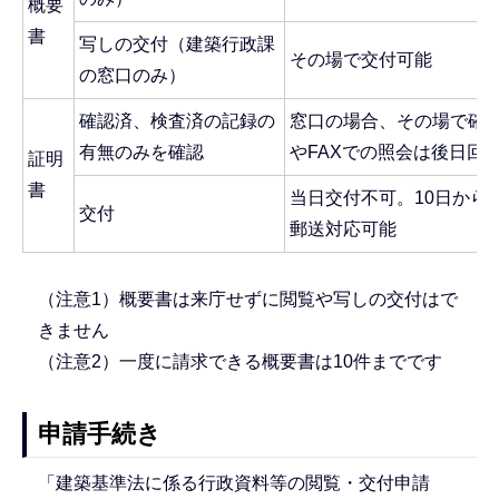
概要
書
写しの交付（建築行政課
その場で交付可能
の窓口のみ）
確認済、検査済の記録の
窓口の場合、その場で確
有無のみを確認
やFAXでの照会は後日回
証明
書
当日交付不可。10日から
交付
郵送対応可能
（注意1）概要書は来庁せずに閲覧や写しの交付はで
きません
（注意2）一度に請求できる概要書は10件までです
申請手続き
「建築基準法に係る行政資料等の閲覧・交付申請