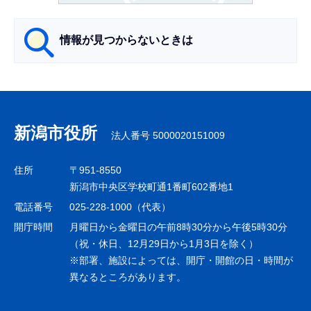
ら
情報が見つからないときは
サ
ブ
ナ
新潟市役所
法人番号 5000020151009
ビ
ゲ
住所
〒951-8550
ー
新潟市中央区学校町通1番町602番地1
シ
電話番号
025-228-1000（代表）
ョ
開庁時間
月曜日から金曜日の午前8時30分から午後5時30分
ン
（祝・休日、12月29日から1月3日を除く）
※部署、施設によっては、開庁・開館の日・時間が
こ
異なるところがあります。
こ
ま