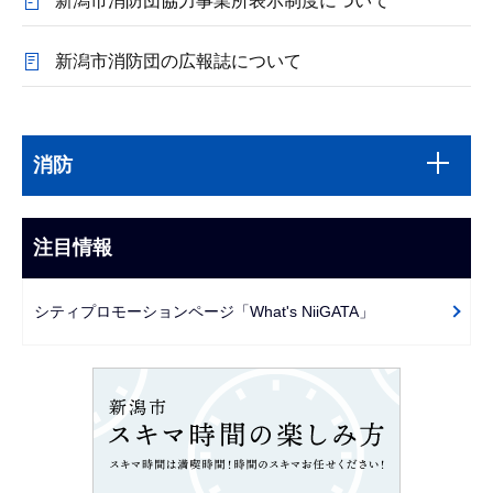
新潟市消防団協力事業所表示制度について
新潟市消防団の広報誌について
本
サ
文
消防
ブ
こ
ナ
こ
ビ
注目情報
ま
ゲ
で
ー
シティプロモーションページ「What's NiiGATA」
シ
ョ
ン
こ
こ
か