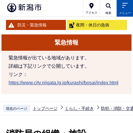
こ
の
アクセス
検索
メニュー
ペ
防災・緊急情報
夜間・休日の急病
ー
ジ
緊急情報
の
先
緊急情報が出ている地域があります。
頭
詳細は下記リンクで公開しています。
で
リンク：
す
https://www.city.niigata.lg.jp/kurashi/bosai/index.html
トップページ
くらし・手続き
防犯・消防・交
現在のページ
本
文