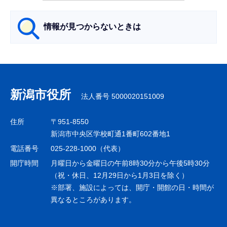
ら
情報が見つからないときは
サ
ブ
ナ
新潟市役所
法人番号 5000020151009
ビ
ゲ
住所
〒951-8550
ー
新潟市中央区学校町通1番町602番地1
シ
電話番号
025-228-1000（代表）
ョ
開庁時間
月曜日から金曜日の午前8時30分から午後5時30分
ン
（祝・休日、12月29日から1月3日を除く）
※部署、施設によっては、開庁・開館の日・時間が
こ
異なるところがあります。
こ
ま