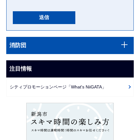
本
サ
文
消防団
ブ
こ
ナ
こ
ビ
注目情報
ま
ゲ
で
ー
シティプロモーションページ「What's NiiGATA」
シ
ョ
ン
こ
こ
か