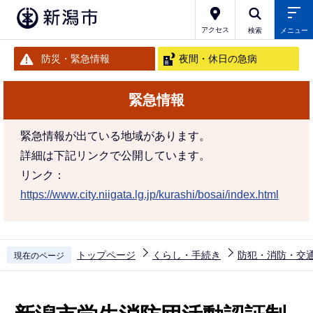
こ
の
アクセス
検索
メニュー
ペ
防災・緊急情報
夜間・休日の急病
ー
ジ
緊急情報
の
先
緊急情報が出ている地域があります。
頭
詳細は下記リンクで公開しています。
で
リンク：
す
https://www.city.niigata.lg.jp/kurashi/bosai/index.html
トップページ
くらし・手続き
防犯・消防・交
現在のページ
本
文