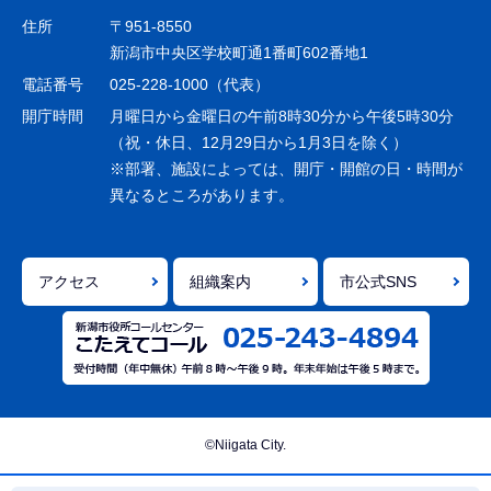
ゲ
住所
〒951-8550
ー
新潟市中央区学校町通1番町602番地1
シ
電話番号
025-228-1000（代表）
ョ
開庁時間
月曜日から金曜日の午前8時30分から午後5時30分
ン
（祝・休日、12月29日から1月3日を除く）
※部署、施設によっては、開庁・開館の日・時間が
こ
異なるところがあります。
こ
ま
で
アクセス
組織案内
市公式SNS
©Niigata City.