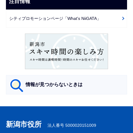
注目情報
ま
ゲ
で
ー
シティプロモーションページ「What's NiiGATA」
シ
ョ
ン
こ
こ
か
ら
情報が見つからないときは
サ
ブ
ナ
新潟市役所
法人番号 5000020151009
ビ