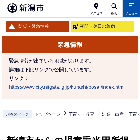
こ
の
アクセス
検索
メニュー
ペ
防災・緊急情報
夜間・休日の急病
ー
ジ
緊急情報
の
先
緊急情報が出ている地域があります。
頭
詳細は下記リンクで公開しています。
で
リンク：
す
https://www.city.niigata.lg.jp/kurashi/bosai/index.html
トップページ
子育て・教育
妊娠・出産・子育
現在のページ
本
文