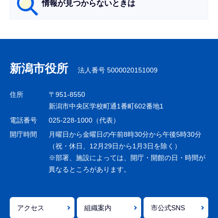
情報が見つからないときは
サ
ブ
ナ
新潟市役所
法人番号 5000020151009
ビ
ゲ
住所
〒951-8550
ー
新潟市中央区学校町通1番町602番地1
シ
電話番号
025-228-1000（代表）
ョ
開庁時間
月曜日から金曜日の午前8時30分から午後5時30分
ン
（祝・休日、12月29日から1月3日を除く）
※部署、施設によっては、開庁・開館の日・時間が
こ
異なるところがあります。
こ
ま
で
アクセス
組織案内
市公式SNS