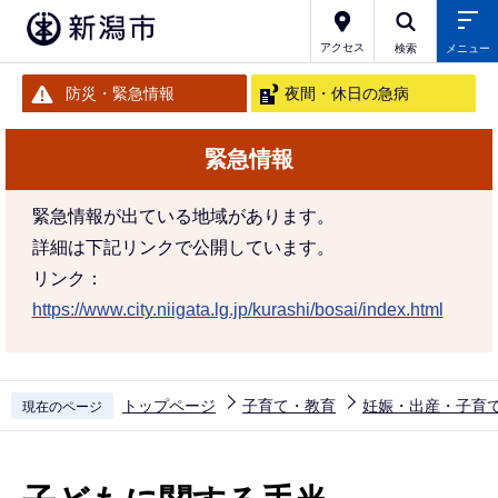
こ
の
アクセス
検索
メニュー
ペ
防災・緊急情報
夜間・休日の急病
ー
ジ
緊急情報
の
先
緊急情報が出ている地域があります。
頭
詳細は下記リンクで公開しています。
で
リンク：
す
https://www.city.niigata.lg.jp/kurashi/bosai/index.html
トップページ
子育て・教育
妊娠・出産・子育
現在のページ
本
文