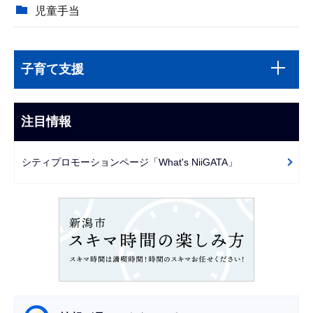
児童手当
本
サ
文
子育て支援
ブ
こ
ナ
こ
ビ
注目情報
ま
ゲ
で
ー
シティプロモーションページ「What's NiiGATA」
シ
ョ
ン
こ
こ
か
ら