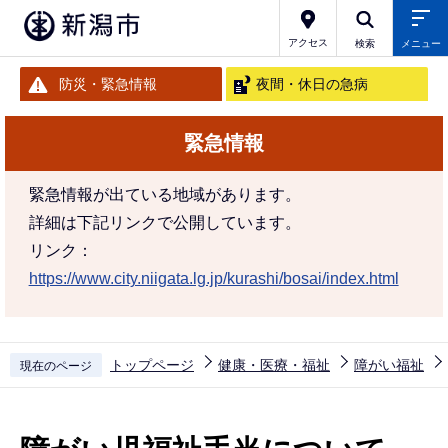
こ
の
アクセス
検索
メニュー
ペ
防災・緊急情報
夜間・休日の急病
ー
ジ
緊急情報
の
先
緊急情報が出ている地域があります。
頭
詳細は下記リンクで公開しています。
で
リンク：
す
https://www.city.niigata.lg.jp/kurashi/bosai/index.html
トップページ
健康・医療・福祉
障がい福祉
現在のページ
本
文