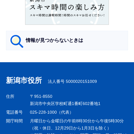
こ
こ
か
ら
情報が見つからないときは
サ
ブ
ナ
新潟市役所
法人番号 5000020151009
ビ
ゲ
住所
〒951-8550
ー
新潟市中央区学校町通1番町602番地1
シ
電話番号
025-228-1000（代表）
ョ
開庁時間
月曜日から金曜日の午前8時30分から午後5時30分
ン
（祝・休日、12月29日から1月3日を除く）