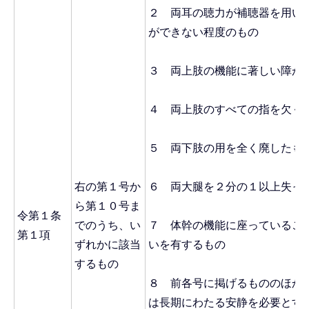
２ 両耳の聴力が補聴器を用い
ができない程度のもの
３ 両上肢の機能に著しい障が
４ 両上肢のすべての指を欠く
５ 両下肢の用を全く廃したも
右の第１号か
６ 両大腿を２分の１以上失っ
ら第１０号ま
令第１条
でのうち、い
７ 体幹の機能に座っているこ
第１項
ずれかに該当
いを有するもの
するもの
８ 前各号に掲げるもののほか
は長期にわたる安静を必要とす