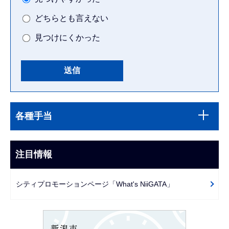
どちらとも言えない
見つけにくかった
本
サ
文
各種手当
ブ
こ
ナ
こ
ビ
注目情報
ま
ゲ
で
ー
シティプロモーションページ「What's NiiGATA」
シ
ョ
ン