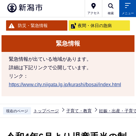
こ
の
アクセス
検索
メニュー
ペ
防災・緊急情報
夜間・休日の急病
ー
ジ
緊急情報
の
先
緊急情報が出ている地域があります。
頭
詳細は下記リンクで公開しています。
で
リンク：
す
https://www.city.niigata.lg.jp/kurashi/bosai/index.html
トップページ
子育て・教育
妊娠・出産・子育
現在のページ
本
文