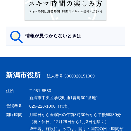
こ
こ
か
ら
情報が見つからないときは
サ
ブ
ナ
新潟市役所
法人番号 5000020151009
ビ
ゲ
住所
〒951-8550
ー
新潟市中央区学校町通1番町602番地1
シ
電話番号
025-228-1000（代表）
ョ
開庁時間
月曜日から金曜日の午前8時30分から午後5時30分
ン
（祝・休日、12月29日から1月3日を除く）
※部署、施設によっては、開庁・開館の日・時間が
こ