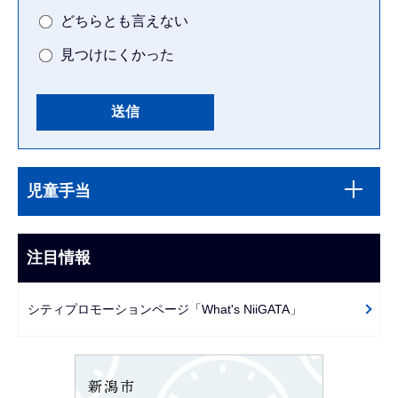
どちらとも言えない
見つけにくかった
本
サ
文
児童手当
ブ
こ
ナ
こ
ビ
注目情報
ま
ゲ
で
ー
シティプロモーションページ「What's NiiGATA」
シ
ョ
ン