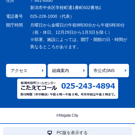
住所
〒951-8550
ー
新潟市中央区学校町通1番町602番地1
シ
電話番号
025-228-1000（代表）
ョ
開庁時間
月曜日から金曜日の午前8時30分から午後5時30分
ン
（祝・休日、12月29日から1月3日を除く）
※部署、施設によっては、開庁・開館の日・時間が
こ
異なるところがあります。
こ
ま
で
アクセス
組織案内
市公式SNS
©Niigata City.
PC版を表示する