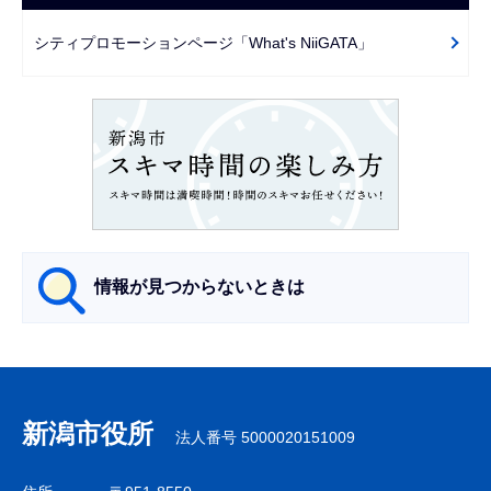
ゲ
で
ー
シティプロモーションページ「What's NiiGATA」
シ
ョ
ン
こ
こ
か
ら
情報が見つからないときは
サ
ブ
ナ
新潟市役所
法人番号 5000020151009
ビ
ゲ