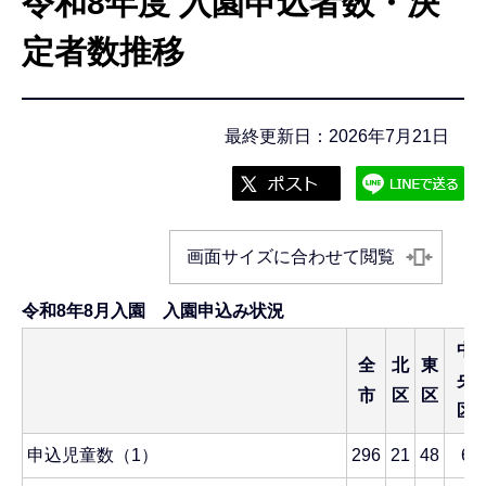
令和8年度 入園申込者数・決
こ
こ
定者数推移
か
ら
最終更新日：2026年7月21日
画面サイズに合わせて閲覧
令和8年8月入園 入園申込み状況
中
全
北
東
央
市
区
区
区
申込児童数（1）
296
21
48
65