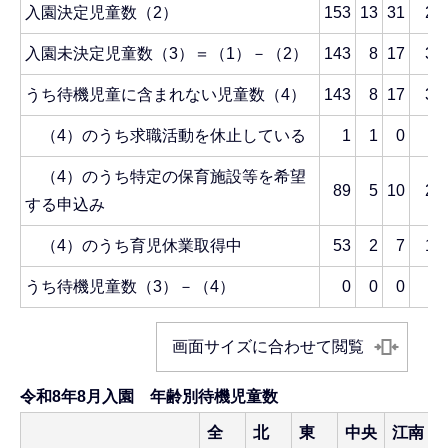
入園決定児童数（2）
153
13
31
27
入園未決定児童数（3）＝（1）－（2）
143
8
17
38
うち待機児童に含まれない児童数（4）
143
8
17
38
（4）のうち求職活動を休止している
1
1
0
0
（4）のうち特定の保育施設等を希望
89
5
10
22
する申込み
（4）のうち育児休業取得中
53
2
7
16
うち待機児童数（3）－（4）
0
0
0
0
画面サイズに合わせて閲覧
令和8年8月入園 年齢別待機児童数
全
北
東
中央
江南