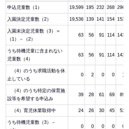
申込児童数（1）
19,599
195
232
268
296
入園決定児童数（2）
19,536
139
141
154
153
入園未決定児童数（3）＝
63
56
91
114
143
（1）－（2）
うち待機児童に含まれない
63
56
91
114
143
児童数（4）
（4）のうち求職活動を休
0
2
0
0
1
止している
（4）のうち特定の保育施
39
28
61
69
89
設等を希望する申込み
（4）育児休業取得中
24
26
30
45
53
うち待機児童数（3）－
0
0
0
0
0