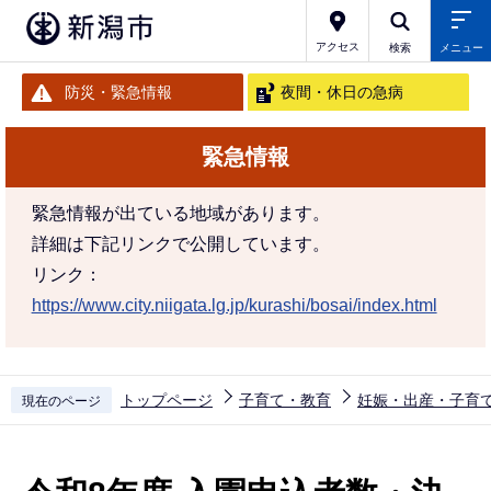
こ
の
アクセス
検索
メニュー
ペ
防災・緊急情報
夜間・休日の急病
ー
ジ
緊急情報
の
先
緊急情報が出ている地域があります。
頭
詳細は下記リンクで公開しています。
で
リンク：
す
https://www.city.niigata.lg.jp/kurashi/bosai/index.html
トップページ
子育て・教育
妊娠・出産・子育
現在のページ
本
文