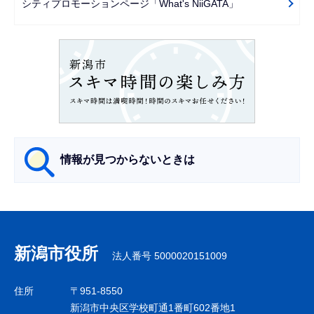
シティプロモーションページ「What's NiiGATA」
シ
ョ
ン
こ
こ
か
ら
情報が見つからないときは
サ
ブ
ナ
新潟市役所
法人番号 5000020151009
ビ
ゲ
住所
〒951-8550
ー
新潟市中央区学校町通1番町602番地1