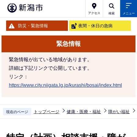
こ
の
アクセス
検索
メニュー
ペ
防災・緊急情報
夜間・休日の急病
ー
ジ
緊急情報
の
先
緊急情報が出ている地域があります。
頭
詳細は下記リンクで公開しています。
で
リンク：
す
https://www.city.niigata.lg.jp/kurashi/bosai/index.html
トップページ
健康・医療・福祉
障がい福祉
現在のページ
本
文