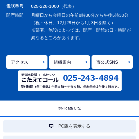
シ
電話番号
025-228-1000（代表）
ョ
開庁時間
月曜日から金曜日の午前8時30分から午後5時30分
ン
（祝・休日、12月29日から1月3日を除く）
※部署、施設によっては、開庁・開館の日・時間が
こ
異なるところがあります。
こ
ま
で
アクセス
組織案内
市公式SNS
©Niigata City.
PC版を表示する