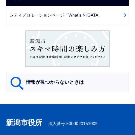
ゲ
で
ー
シティプロモーションページ「What's NiiGATA」
シ
ョ
ン
こ
こ
か
ら
情報が見つからないときは
サ
ブ
ナ
新潟市役所
法人番号 5000020151009
ビ