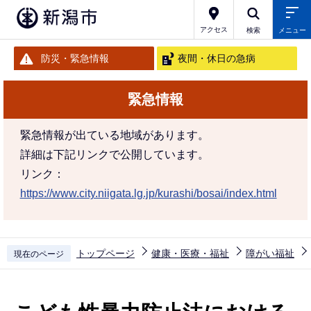
こ
の
アクセス
検索
メニュー
ペ
防災・緊急情報
夜間・休日の急病
ー
ジ
緊急情報
の
先
緊急情報が出ている地域があります。
頭
詳細は下記リンクで公開しています。
で
リンク：
す
https://www.city.niigata.lg.jp/kurashi/bosai/index.html
トップページ
健康・医療・福祉
障がい福祉
現在のページ
本
文