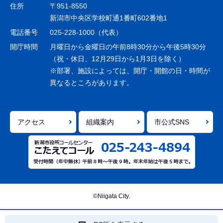
ゲ
住所
〒951-8550
ー
新潟市中央区学校町通1番町602番地1
シ
電話番号
025-228-1000（代表）
ョ
開庁時間
月曜日から金曜日の午前8時30分から午後5時30分
ン
（祝・休日、12月29日から1月3日を除く）
※部署、施設によっては、開庁・開館の日・時間が
こ
異なるところがあります。
こ
ま
で
アクセス
組織案内
市公式SNS
©Niigata City.