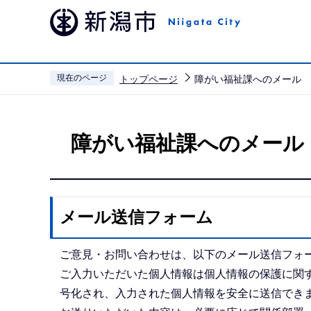
こ
の
ペ
ー
現在のページ
トップページ
障がい福祉課へのメール
ジ
本
の
文
先
障がい福祉課へのメール
こ
頭
こ
で
か
す
ら
メール送信フォーム
ご意見・お問い合わせは、以下のメール送信フォ
ご入力いただいた個人情報は個人情報の保護に関す
号化され、入力された個人情報を安全に送信でき