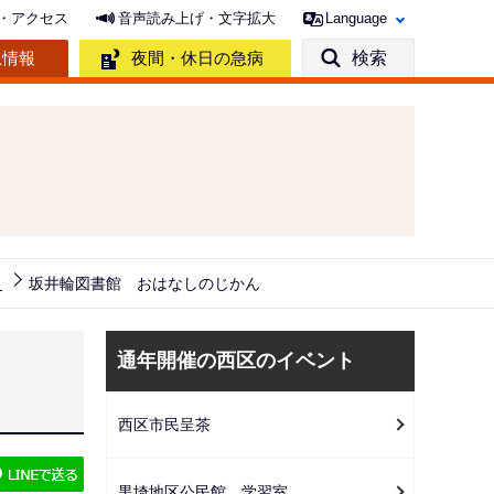
・アクセス
音声読み上げ・文字拡大
Language
急情報
夜間・休日の急病
検索
ト
坂井輪図書館 おはなしのじかん
サ
通年開催の西区のイベント
ブ
ナ
西区市民呈茶
ビ
ゲ
黒埼地区公民館 学習室