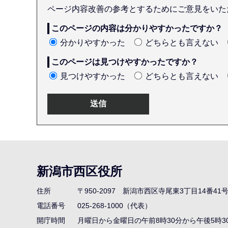
ページ内容改善の参考とするためにご意見をいた
このページの内容は分かりやすかったですか？
分かりやすかった
どちらとも言えない
このページは見つけやすかったですか？
見つけやすかった
どちらとも言えない
本
文
こ
新潟市西区役所
こ
ま
住所
〒950-2097
新潟市西区寺尾東3丁目14番41
で
電話番号
025-268-1000（代表）
開庁時間
月曜日から金曜日の午前8時30分から午後5時3