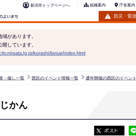
組織案内
庁舎案内
新潟市トップページへ
防災・緊
地域があります。
公開しています。
ity.niigata.lg.jp/kurashi/bosai/index.html
座・催し一覧
西区のイベント情報一覧
通年開催の西区のイベン
のじかん