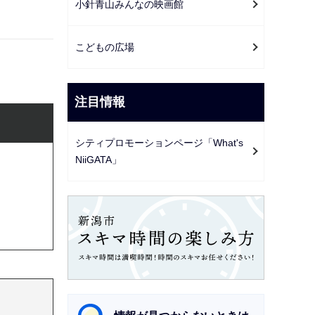
小針青山みんなの映画館
こどもの広場
注目情報
シティプロモーションページ「What's
NiiGATA」