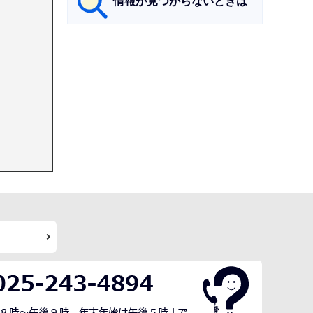
情報が見つからないときは
サ
ブ
ナ
ビ
ゲ
ー
シ
ョ
ン
こ
こ
ま
で