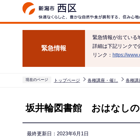
こ
の
ペ
ー
緊急情報が出ている
ジ
詳細は下記リンクで
緊急情報
の
リンク：
https://www.c
先
頭
で
現在のページ
トップページ
各種講座・催し
各種講
す
本
文
坂井輪図書館 おはなし
こ
こ
か
最終更新日：2023年6月1日
ら