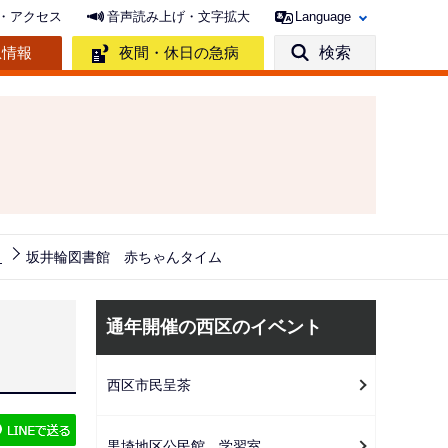
・アクセス
音声読み上げ・文字拡大
Language
急情報
夜間・休日の急病
検索
ト
坂井輪図書館 赤ちゃんタイム
サ
通年開催の西区のイベント
ブ
ナ
西区市民呈茶
ビ
ゲ
黒埼地区公民館 学習室