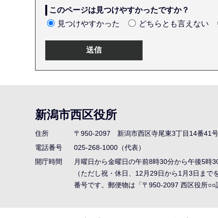
このページは見つけやすかったですか？
見つけやすかった
どちらとも言えない
本
文
こ
新潟市西区役所
こ
ま
住所
〒950-2097
新潟市西区寺尾東3丁目14番41
で
電話番号
025-268-1000（代表）
開庁時間
月曜日から金曜日の午前8時30分から午後5時3
（ただし祝・休日、12月29日から1月3日ま
番号です。郵便物は「〒950-2097 西区役所○