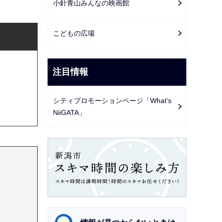
小針青山みんなの映画館
こどもの広場
注目情報
シティプロモーションページ「What's
NiiGATA」