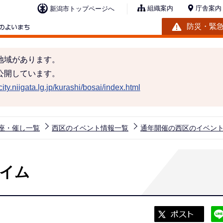
組織案内
庁舎案内
新潟市トップページへ
防災・緊
地域があります。
公開しています。
ity.niigata.lg.jp/kurashi/bosai/index.html
座・催し一覧
西区のイベント情報一覧
通年開催の西区のイベン
イム