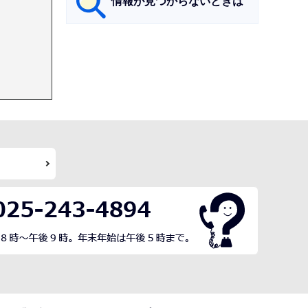
情報が見つからないときは
サ
ブ
ナ
ビ
ゲ
ー
シ
ョ
ン
こ
こ
ま
で