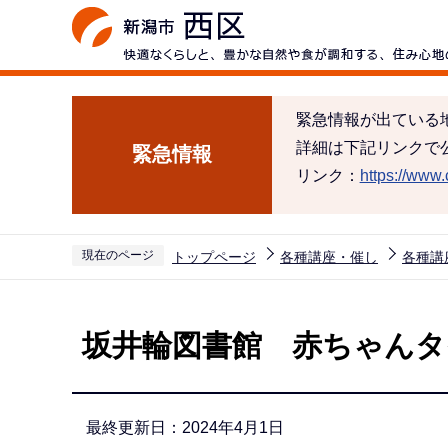
こ
の
ペ
ー
緊急情報が出ている
ジ
詳細は下記リンクで
緊急情報
の
リンク：
https://www.c
先
頭
で
現在のページ
トップページ
各種講座・催し
各種講
す
本
文
坂井輪図書館 赤ちゃんタ
こ
こ
か
最終更新日：2024年4月1日
ら