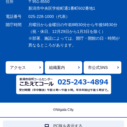
住所
〒951-8550
ー
新潟市中央区学校町通1番町602番地1
シ
電話番号
025-228-1000（代表）
ョ
開庁時間
月曜日から金曜日の午前8時30分から午後5時30分
ン
（祝・休日、12月29日から1月3日を除く）
※部署、施設によっては、開庁・開館の日・時間が
こ
異なるところがあります。
こ
ま
で
アクセス
組織案内
市公式SNS
©Niigata City.
PC版を表示する