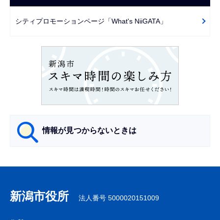
ー
シ
シティプロモーションページ「What's NiiGATA」
ョ
ン
こ
こ
か
ら
情報が見つからないときは
サ
ブ
ナ
新潟市役所
法人番号 5000020151009
ビ
ゲ