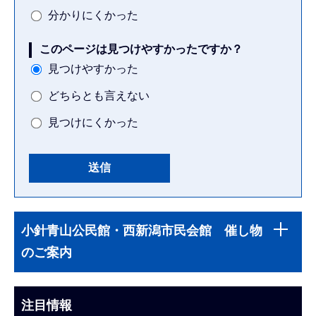
分かりにくかった
このページは見つけやすかったですか？
見つけやすかった
どちらとも言えない
見つけにくかった
本
サ
文
小針青山公民館・西新潟市民会館 催し物
ブ
こ
のご案内
ナ
こ
ビ
ま
ゲ
注目情報
で