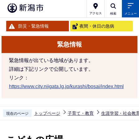
こ
の
アクセス
検索
メニュー
ペ
防災・緊急情報
夜間・休日の急病
ー
ジ
緊急情報
の
先
緊急情報が出ている地域があります。
頭
詳細は下記リンクで公開しています。
で
リンク：
す
https://www.city.niigata.lg.jp/kurashi/bosai/index.html
トップページ
子育て・教育
生涯学習・社会教
現在のページ
本
文