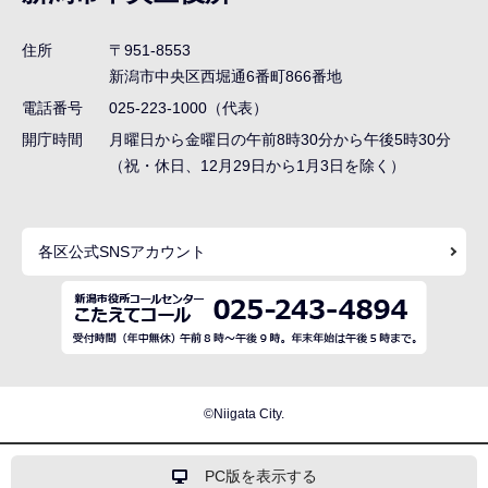
ビ
ゲ
住所
〒951-8553
ー
新潟市中央区西堀通6番町866番地
シ
電話番号
025-223-1000（代表）
ョ
開庁時間
月曜日から金曜日の午前8時30分から午後5時30分
ン
（祝・休日、12月29日から1月3日を除く）
こ
こ
各区公式SNSアカウント
ま
で
©Niigata City.
PC版を表示する