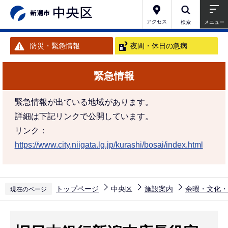
こ
の
アクセス
検索
メニュー
ペ
防災・緊急情報
夜間・休日の急病
ー
ジ
緊急情報
の
先
緊急情報が出ている地域があります。
頭
詳細は下記リンクで公開しています。
で
リンク：
す
https://www.city.niigata.lg.jp/kurashi/bosai/index.html
トップページ
中央区
施設案内
余暇・文化・
現在のページ
本
文