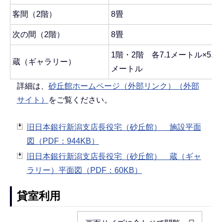
客間（2階）
8畳
次の間（2階）
8畳
1階・2階 各7.1メートル×5.3
蔵（ギャラリー）
メートル
詳細は、
砂丘館ホームページ（外部リンク）（外部
サイト）
をご覧ください。
旧日本銀行新潟支店長役宅（砂丘館） 施設平面
図（PDF：944KB）
旧日本銀行新潟支店長役宅（砂丘館） 蔵（ギャ
ラリー）平面図（PDF：60KB）
貸室利用