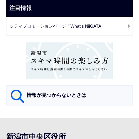
こ
ビ
注目情報
ま
ゲ
で
ー
シティプロモーションページ「What's NiiGATA」
シ
ョ
ン
こ
こ
か
ら
情報が見つからないときは
サ
ブ
ナ
新潟市中央区役所