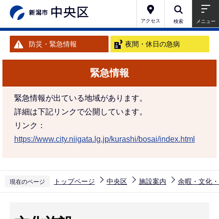
こ
の
アクセス
検索
メニュー
ペ
防災・緊急情報
夜間・休日の急病
ー
ジ
緊急情報
の
先
緊急情報が出ている地域があります。
頭
詳細は下記リンクで公開しています。
で
リンク：
す
https://www.city.niigata.lg.jp/kurashi/bosai/index.html
トップページ
中央区
施設案内
余暇・文化・
現在のページ
本
文