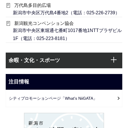
万代島多目的広場
新潟市中央区万代島4番地2（電話：025-226-2739）
新潟観光コンベンション協会
新潟市中央区東堀通七番町1017番地1NTTプラザビル
1F（電話：025-223-8181）
本
サ
文
余暇・文化・スポーツ
ブ
こ
ナ
こ
ビ
注目情報
ま
ゲ
で
ー
シティプロモーションページ「What's NiiGATA」
シ
ョ
ン