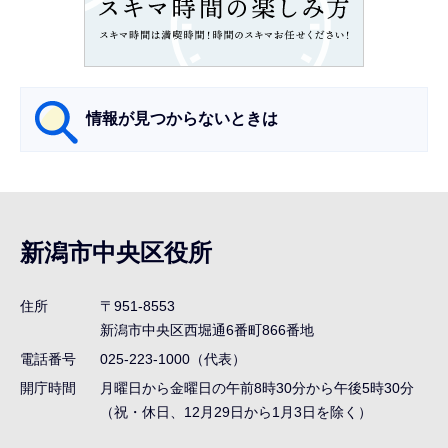
こ
こ
か
ら
情報が見つからないときは
サ
ブ
ナ
新潟市中央区役所
ビ
ゲ
住所
〒951-8553
ー
新潟市中央区西堀通6番町866番地
シ
電話番号
025-223-1000（代表）
ョ
開庁時間
月曜日から金曜日の午前8時30分から午後5時30分
ン
（祝・休日、12月29日から1月3日を除く）
こ