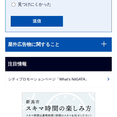
見つけにくかった
本
サ
文
屋外広告物に関すること
ブ
こ
ナ
こ
ビ
注目情報
ま
ゲ
で
ー
シティプロモーションページ「What's NiiGATA」
シ
ョ
ン
こ
こ