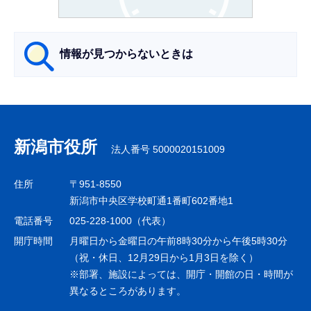
か
ら
情報が見つからないときは
サ
ブ
ナ
新潟市役所
法人番号 5000020151009
ビ
ゲ
住所
〒951-8550
ー
新潟市中央区学校町通1番町602番地1
シ
電話番号
025-228-1000（代表）
ョ
開庁時間
月曜日から金曜日の午前8時30分から午後5時30分
ン
（祝・休日、12月29日から1月3日を除く）
※部署、施設によっては、開庁・開館の日・時間が
こ
異なるところがあります。
こ