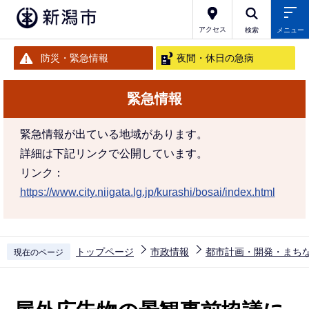
こ
の
アクセス
検索
メニュー
ペ
防災・緊急情報
夜間・休日の急病
ー
ジ
緊急情報
の
先
緊急情報が出ている地域があります。
頭
詳細は下記リンクで公開しています。
で
リンク：
す
https://www.city.niigata.lg.jp/kurashi/bosai/index.html
トップページ
市政情報
都市計画・開発・まち
現在のページ
本
文