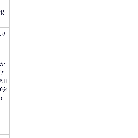
維持
限り
Yか
(ア
使用
0分
等）