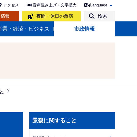
アクセス
音声読み上げ・文字拡大
Language
急情報
夜間・休日の急病
検索
産業・経済・ビジネス
市政情報
と
サ
景観に関すること
ブ
ナ