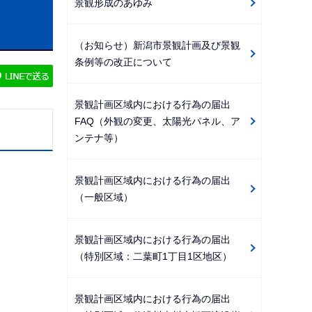
景観形成のあゆみ
ビ
ゲ
（お知らせ）新潟市景観計画及び景観
ー
条例等の改正について
シ
ョ
景観計画区域内における行為の届出
ン
FAQ（外観の変更、太陽光パネル、ア
こ
ンテナ等）
こ
か
景観計画区域内における行為の届出
ら
（一般区域）
景観計画区域内における行為の届出
（特別区域：二葉町1丁目1区地区）
景観計画区域内における行為の届出