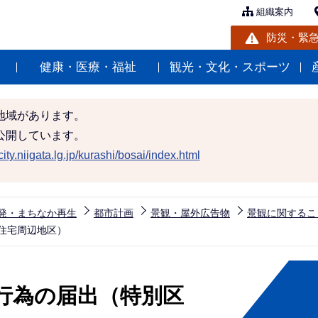
組織案内
防災・緊
健康・医療・福祉
観光・文化・スポーツ
地域があります。
公開しています。
ity.niigata.lg.jp/kurashi/bosai/index.html
発・まちなか再生
都市計画
景観・屋外広告物
景観に関するこ
住宅周辺地区）
行為の届出（特別区