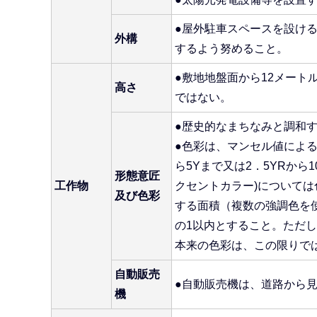
●屋外駐車スペースを設け
外構
するよう努めること。
●敷地地盤面から12メー
高さ
ではない。
●歴史的なまちなみと調和
●色彩は、マンセル値による
ら5Yまで又は2．5YRから
形態意匠
工作物
クセントカラー)については
及び色彩
する面積（複数の強調色を
の1以内とすること。ただ
本来の色彩は、この限りで
自動販売
●自動販売機は、道路から
機