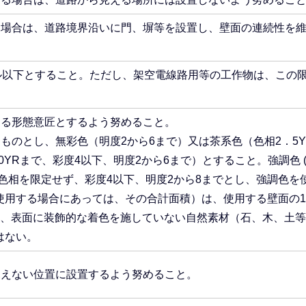
る場合は、道路境界沿いに門、塀等を設置し、壁面の連続性を
トル以下とすること。ただし、架空電線路用等の工作物は、この
する形態意匠とするよう努めること。
ものとし、無彩色（明度2から6まで）又は茶系色（色相2．5
10YRまで、彩度4以下、明度2から6まで）とすること。強調色 
色相を限定せず、彩度4以下、明度2から8までとし、強調色を
使用する場合にあっては、その合計面積）は、使用する壁面の1
し、表面に装飾的な着色を施していない自然素材（石、木、土
はない。
見えない位置に設置するよう努めること。