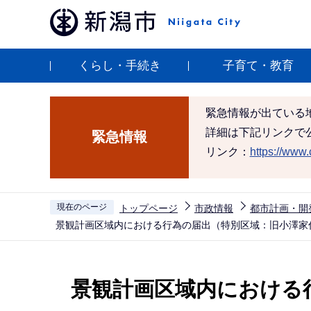
こ
の
ペ
くらし・手続き
子育て・教育
ー
ジ
の
緊急情報が出ている
先
詳細は下記リンクで
緊急情報
頭
リンク：
https://www.c
で
す
現在のページ
トップページ
市政情報
都市計画・開
景観計画区域内における行為の届出（特別区域：旧小澤家
本
文
景観計画区域内における
こ
こ