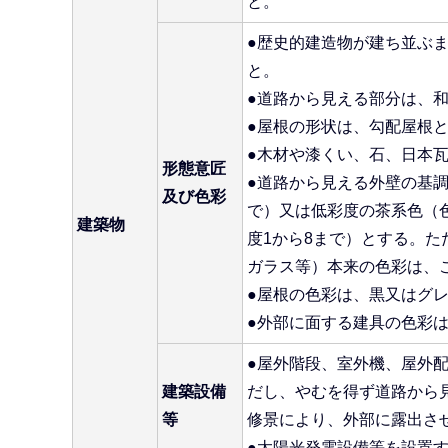
と。
●歴史的建造物が建ち並ぶ
と。
●道路から見える部分は、
●屋根の形状は、勾配屋根
●木材や漆くい、石、日本
形態意匠
●道路から見える外壁の基調
及び色彩
で）又は低彩度の茶系色（色相
建築物
度1から8まで）とする。
ガラス等）本来の色彩は、
●屋根の色彩は、黒又はグ
●外部に面する建具の色彩
●屋外階段、室外機、屋外
建築設備
だし、やむを得ず道路から
等
修景により、外部に露出さ
●太陽光発電設備等を設置