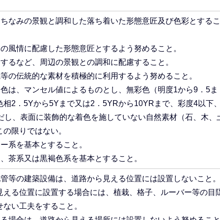
まちなみの景観と調和した落ち着いた形態意匠及び色彩とする
和の風情に配慮した形態意匠とするよう努めること。
とするなど、周辺の景観との調和に配慮すること。
瓦等の伝統的な素材を積極的に利用するよう努めること。
色は、マンセル値によるものとし、無彩色（明度1から9．5ま
2．5Yから5Yまで又は2．5YRから10YRまで、彩度4以下
ただし、表面に装飾的な着色を施していない自然素材（石、木、
この限りではない。
レー系を基本とすること。
は、茶系又は黒褐色系を基本とすること。
配管等の建築設備は、道路から見える位置には設置しないこと
見える位置に設置する場合には、植栽、格子、ルーバー等の目
せない工夫をすること。
する場合は、道路から見える場所には設置しないよう努めるこ