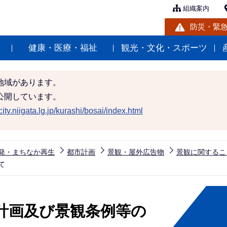
組織案内
防災・緊
健康・医療・福祉
観光・文化・スポーツ
地域があります。
公開しています。
ity.niigata.lg.jp/kurashi/bosai/index.html
発・まちなか再生
都市計画
景観・屋外広告物
景観に関するこ
て
計画及び景観条例等の