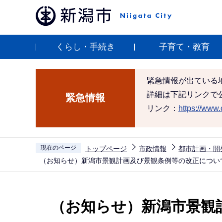
こ
の
ペ
くらし・手続き
子育て・教育
ー
ジ
の
緊急情報が出ている
先
詳細は下記リンクで
緊急情報
頭
リンク：
https://www.c
で
す
現在のページ
トップページ
市政情報
都市計画・開
（お知らせ）新潟市景観計画及び景観条例等の改正につい
本
文
（お知らせ）新潟市景観
こ
こ