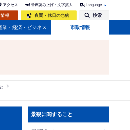
アクセス
音声読み上げ・文字拡大
Language
急情報
夜間・休日の急病
検索
産業・経済・ビジネス
市政情報
と
サ
景観に関すること
ブ
ナ