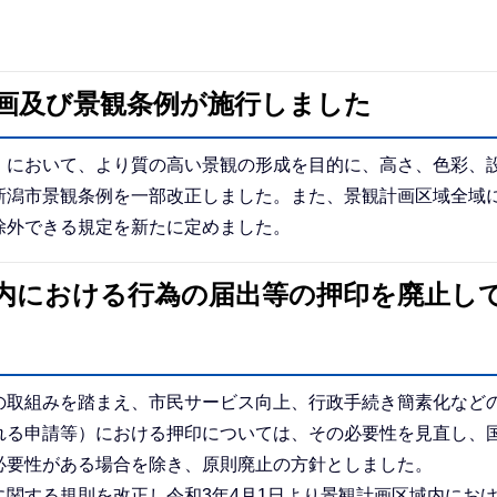
計画及び景観条例が施行しました
」において、より質の高い景観の形成を目的に、高さ、色彩、
新潟市景観条例を一部改正しました。また、景観計画区域全域
除外できる規定を新たに定めました。
域内における行為の届出等の押印を廃止し
の取組みを踏まえ、市民サービス向上、行政手続き簡素化など
れる申請等）における押印については、その必要性を見直し、
必要性がある場合を除き、原則廃止の方針としました。
関する規則を改正し令和3年4月1日より景観計画区域内にお