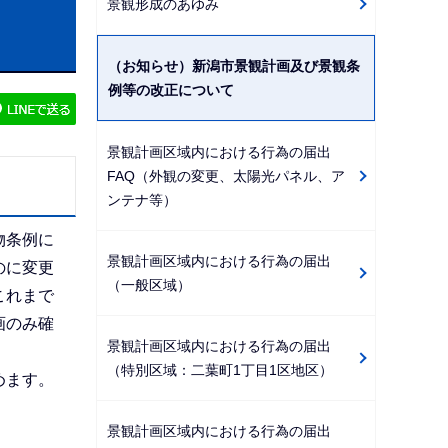
景観形成のあゆみ
ビ
ゲ
（お知らせ）新潟市景観計画及び景観条
ー
例等の改正について
シ
ョ
景観計画区域内における行為の届出
ン
FAQ（外観の変更、太陽光パネル、ア
こ
ンテナ等）
こ
物条例に
か
景観計画区域内における行為の届出
のに変更
ら
（一般区域）
これまで
画のみ確
景観計画区域内における行為の届出
（特別区域：二葉町1丁目1区地区）
めます。
景観計画区域内における行為の届出