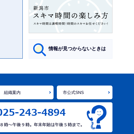
情報が見つからないときは
サ
ブ
ナ
組織案内
市公式SNS
ビ
ゲ
ー
シ
ョ