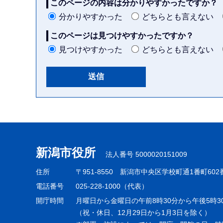
このページの内容は分かりやすかったですか？
分かりやすかった
どちらとも言えない
このページは見つけやすかったですか？
見つけやすかった
どちらとも言えない
本
文
こ
こ
新潟市役所
法人番号 5000020151009
ま
住所
〒951-8550
新潟市中央区学校町通1番町602
で
電話番号
025-228-1000（代表）
開庁時間
月曜日から金曜日の午前8時30分から午後5時3
（祝・休日、12月29日から1月3日を除く）