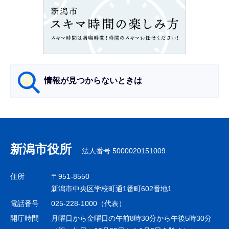
ン
こ
こ
か
ら
情報が見つからないときは
サ
ブ
ナ
新潟市役所
法人番号 5000020151009
ビ
ゲ
住所
〒951-8550
ー
新潟市中央区学校町通1番町602番地1
シ
電話番号
025-228-1000（代表）
ョ
開庁時間
月曜日から金曜日の午前8時30分から午後5時30分