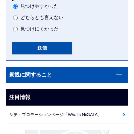
見つけやすかった
どちらとも言えない
見つけにくかった
本
サ
文
景観に関すること
ブ
こ
ナ
こ
ビ
注目情報
ま
ゲ
で
ー
シティプロモーションページ「What's NiiGATA」
シ
ョ