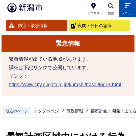
こ
の
アクセス
検索
メニュー
ペ
防災・緊急情報
夜間・休日の急病
ー
ジ
緊急情報
の
先
緊急情報が出ている地域があります。
頭
詳細は下記リンクで公開しています。
で
リンク：
す
https://www.city.niigata.lg.jp/kurashi/bosai/index.html
トップページ
市政情報
都市計画・開発・まち
現在のページ
本
文