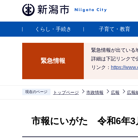
こ
の
ペ
くらし・手続き
子育て・教育
ー
ジ
の
緊急情報が出ている
先
詳細は下記リンクで
緊急情報
頭
リンク：
https://www.c
で
す
現在のページ
トップページ
市政情報
広報
広報
本
文
市報にいがた 令和6年3月
こ
こ