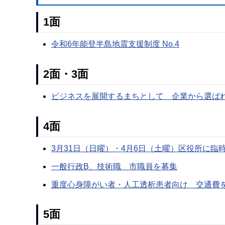
1面
令和6年能登半島地震支援制度 No.4
2面・3面
ビジネスを展開するまちとして 企業から選ば
4面
3月31日（日曜）・4月6日（土曜）区役所に臨
一般行政B、技術職 市職員を募集
重度心身障がい者・人工透析患者向け 交通費
5面