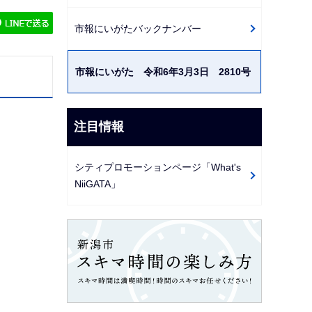
ゲ
市報にいがたバックナンバー
ー
シ
市報にいがた 令和6年3月3日 2810号
ョ
ン
こ
注目情報
こ
か
シティプロモーションページ「What's
ら
NiiGATA」