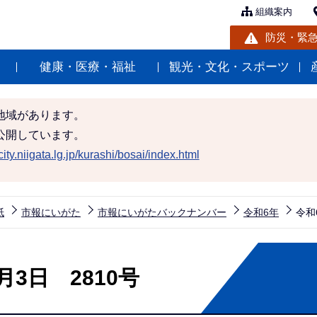
組織案内
防災・緊
健康・医療・福祉
観光・文化・スポーツ
地域があります。
公開しています。
ity.niigata.lg.jp/kurashi/bosai/index.html
紙
市報にいがた
市報にいがたバックナンバー
令和6年
令和
3日 2810号