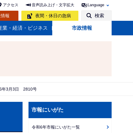
アクセス
音声読み上げ・文字拡大
Language
急情報
夜間・休日の急病
検索
産業・経済・ビジネス
市政情報
6年3月3日 2810号
サ
市報にいがた
ブ
ナ
令和6年市報にいがた一覧
ビ