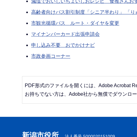
減塩でおいしいちょいしおレシピ 食推さんお
高齢者向けバス割引制度「シニア半わり」 「り
市観光循環バス ルート・ダイヤを変更
マイナンバーカード出張申請会
申し込み不要 おでかけナビ
市政参画コーナー
PDF形式のファイルを開くには、Adobe Acrobat R
お持ちでない方は、Adobe社から無償でダウンロ
本
文
こ
新潟市役所
法人番号 5000020151009