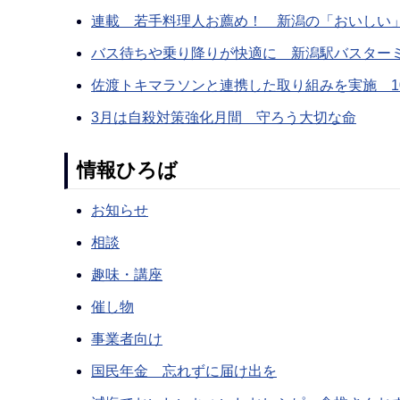
連載 若手料理人お薦め！ 新潟の「おいしい」食
バス待ちや乗り降りが快適に 新潟駅バスターミ
佐渡トキマラソンと連携した取り組みを実施 1
3月は自殺対策強化月間 守ろう大切な命
情報ひろば
お知らせ
相談
趣味・講座
催し物
事業者向け
国民年金 忘れずに届け出を