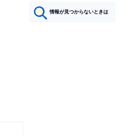
情報が見つからないときは
サ
ブ
ナ
ビ
ゲ
ー
シ
ョ
ン
こ
こ
ま
で