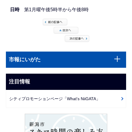
日時
第1月曜午後5時半から午後8時
本
サ
文
市報にいがた
ブ
こ
ナ
こ
ビ
注目情報
ま
ゲ
で
ー
シティプロモーションページ「What's NiiGATA」
シ
ョ
ン
こ