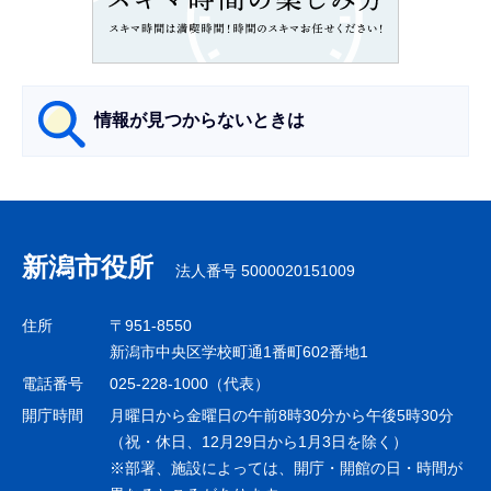
こ
か
ら
情報が見つからないときは
サ
ブ
ナ
新潟市役所
法人番号 5000020151009
ビ
ゲ
住所
〒951-8550
ー
新潟市中央区学校町通1番町602番地1
シ
電話番号
025-228-1000（代表）
ョ
開庁時間
月曜日から金曜日の午前8時30分から午後5時30分
ン
（祝・休日、12月29日から1月3日を除く）
※部署、施設によっては、開庁・開館の日・時間が
こ