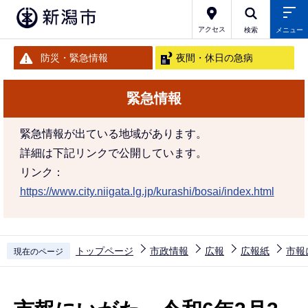
こ
の
アクセス
検索
メニュー
ペ
防災・緊急情報
夜間・休日の急病
ー
ジ
緊急情報
の
先
緊急情報が出ている地域があります。
頭
詳細は下記リンクで公開しています。
で
リンク：
す
https://www.city.niigata.lg.jp/kurashi/bosai/index.html
トップページ
市政情報
広報
広報紙
市報
現在のページ
本
文