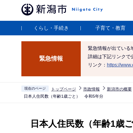
こ
の
ペ
くらし・手続き
子育て・教育
ー
ジ
の
緊急情報が出ている
先
詳細は下記リンクで
緊急情報
頭
リンク：
https://www.c
で
す
現在のページ
トップページ
市政情報
新潟市の概要
日本人住民数（年齢1歳ごと） 令和5年分
本
文
日本人住民数（年齢1歳ご
こ
こ