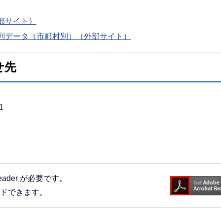
部サイト）
列データ（市町村別）（外部サイト）
せ先
1
eader が必要です。
ードできます。