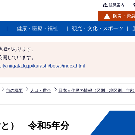
組織案内
防災・緊
健康・医療・福祉
観光・文化・スポーツ
地域があります。
公開しています。
ity.niigata.lg.jp/kurashi/bosai/index.html
市の概要
人口・世帯
日本人住民の情報（区別・地区別、年齢
と） 令和5年分