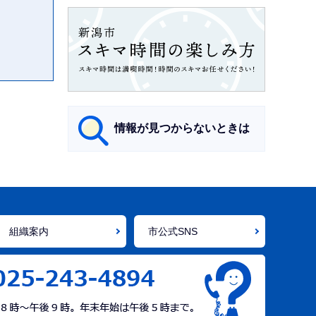
情報が見つからないときは
サ
ブ
ナ
組織案内
市公式SNS
ビ
ゲ
ー
シ
ョ