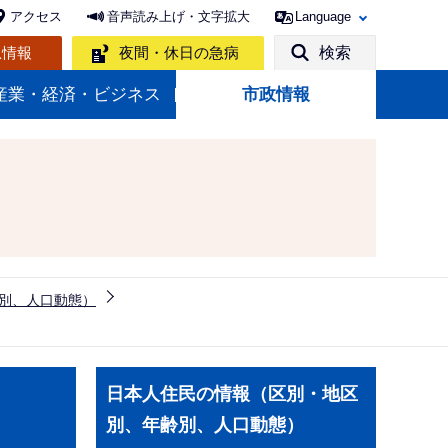
アクセス
音声読み上げ・文字拡大
Language
急情報
夜間・休日の急病
検索
産業・経済・ビジネス
市政情報
別、人口動態）
サ
日本人住民の情報（区別・地区
ブ
別、年齢別、人口動態）
ナ