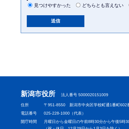
見つけやすかった
どちらとも言えない
本
文
こ
こ
ま
で
新潟市役所
法人番号 5000020151009
住所
〒951-8550
新潟市中央区学校町通1番町602
電話番号
025-228-1000（代表）
開庁時間
月曜日から金曜日の午前8時30分から午後5時3
（祝・休日、12月29日から1月3日を除く）