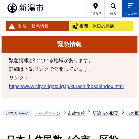
こ
の
アクセス
検索
メニュー
ペ
防災・緊急情報
夜間・休日の急病
ー
ジ
緊急情報
の
先
緊急情報が出ている地域があります。
頭
詳細は下記リンクで公開しています。
で
リンク：
す
https://www.city.niigata.lg.jp/kurashi/bosai/index.html
トップページ
市政情報
新潟市の概要
市の概
現在のページ
本
文