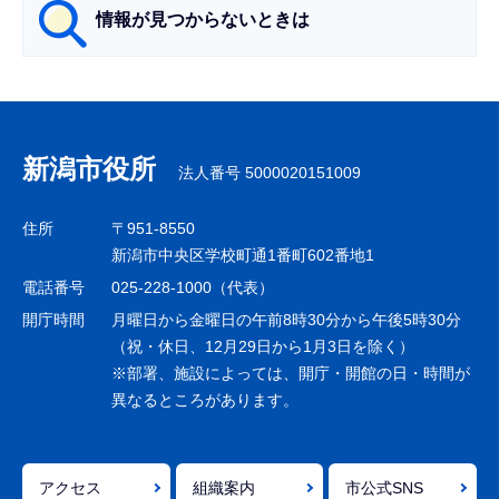
情報が見つからないときは
サ
ブ
ナ
新潟市役所
法人番号 5000020151009
ビ
ゲ
住所
〒951-8550
ー
新潟市中央区学校町通1番町602番地1
シ
電話番号
025-228-1000（代表）
ョ
開庁時間
月曜日から金曜日の午前8時30分から午後5時30分
ン
（祝・休日、12月29日から1月3日を除く）
※部署、施設によっては、開庁・開館の日・時間が
こ
異なるところがあります。
こ
ま
で
アクセス
組織案内
市公式SNS