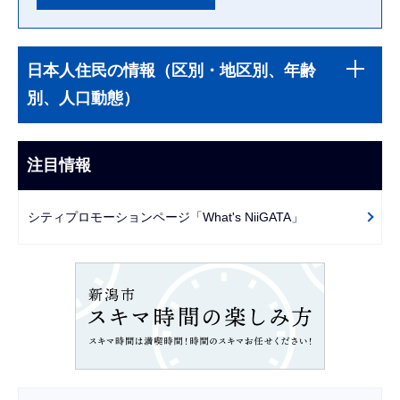
本
サ
文
日本人住民の情報（区別・地区別、年齢
ブ
こ
別、人口動態）
ナ
こ
ビ
ま
ゲ
注目情報
で
ー
シ
シティプロモーションページ「What's NiiGATA」
ョ
ン
こ
こ
か
ら