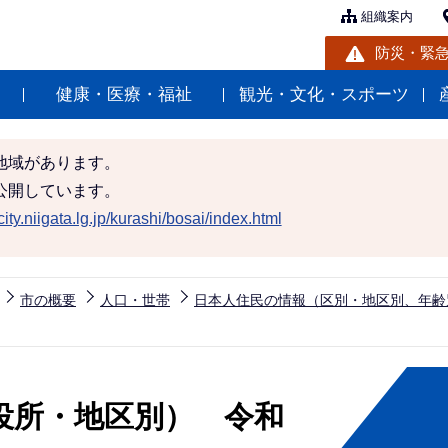
組織案内
防災・緊
健康・医療・福祉
観光・文化・スポーツ
地域があります。
公開しています。
ity.niigata.lg.jp/kurashi/bosai/index.html
市の概要
人口・世帯
日本人住民の情報（区別・地区別、年齢
役所・地区別） 令和