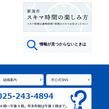
情報が見つからないときは
サ
ブ
ナ
組織案内
市公式SNS
ビ
ゲ
ー
シ
ョ