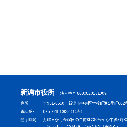
こ
こ
ま
で
新潟市役所
法人番号 5000020151009
住所
〒951-8550
新潟市中央区学校町通1番町602
電話番号
025-228-1000（代表）
開庁時間
月曜日から金曜日の午前8時30分から午後5時3
（祝・休日、12月29日から1月3日を除く）