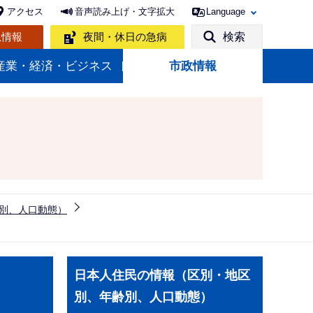
アクセス
音声読み上げ・文字拡大
Language
急情報
夜間・休日の急病
検索
産業・経済・ビジネス
市政情報
別、人口動態）
サ
日本人住民の情報（区別・地区
ブ
別、年齢別、人口動態）
ナ