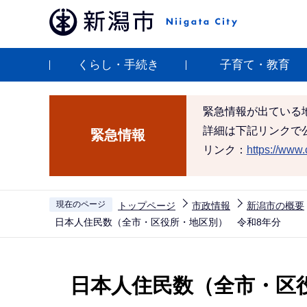
こ
の
ペ
くらし・手続き
子育て・教育
ー
ジ
の
緊急情報が出ている
先
詳細は下記リンクで
緊急情報
頭
リンク：
https://www.c
で
す
現在のページ
トップページ
市政情報
新潟市の概要
日本人住民数（全市・区役所・地区別） 令和8年分
本
文
日本人住民数（全市・区
こ
こ