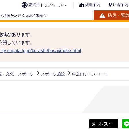
組織案内
庁舎案内
新潟市トップページへ
防災・緊
地域があります。
公開しています。
ity.niigata.lg.jp/kurashi/bosai/index.html
暇・文化・スポーツ
スポーツ施設
中之口テニスコート