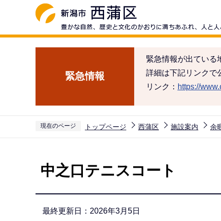
こ
の
ペ
ー
緊急情報が出ている
ジ
詳細は下記リンクで
緊急情報
の
リンク：
https://www.c
先
頭
で
現在のページ
トップページ
西蒲区
施設案内
余
す
本
文
中之口テニスコート
こ
こ
か
最終更新日：2026年3月5日
ら