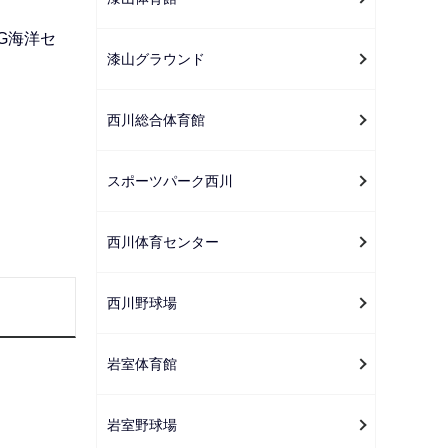
ー
シ
G海洋セ
漆山グラウンド
ョ
ン
こ
西川総合体育館
こ
か
スポーツパーク西川
ら
西川体育センター
西川野球場
岩室体育館
岩室野球場