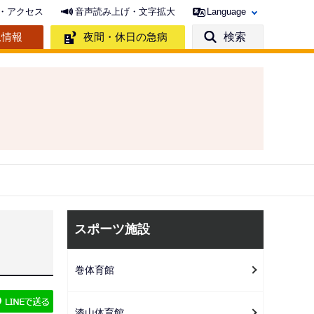
・アクセス
音声読み上げ・文字拡大
Language
急情報
夜間・休日の急病
検索
サ
スポーツ施設
ブ
ナ
巻体育館
ビ
ゲ
漆山体育館