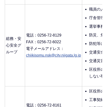
職員の人
庁舎管理
選挙事務
防災、危
電話：0256-72-8129
総務・安
FAX：0256-72-6022
防犯等に
心安全グ
電子メールアドレス：
ループ
交通安全
chiikisomu.nsk@city.niigata.lg.jp
交通災害
区役所の
しない事
区役所の
工事契約
電話：0256-72-8161