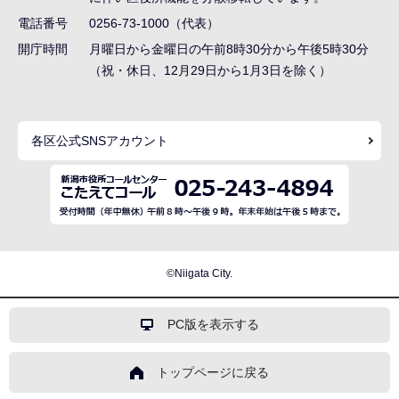
ョ
電話番号
0256-73-1000（代表）
ン
開庁時間
月曜日から金曜日の午前8時30分から午後5時30分
（祝・休日、12月29日から1月3日を除く）
こ
こ
ま
各区公式SNSアカウント
で
©Niigata City.
PC版を表示する
トップページに戻る