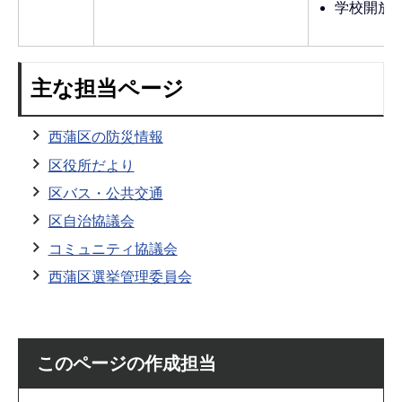
学校開放
主な担当ページ
西蒲区の防災情報
区役所だより
区バス・公共交通
区自治協議会
コミュニティ協議会
西蒲区選挙管理委員会
このページの作成担当