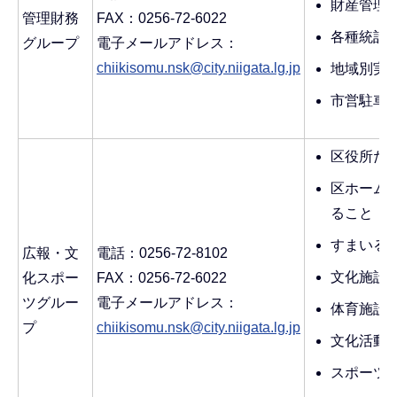
財産管理
管理財務
FAX：0256-72-6022
各種統計
グループ
電子メールアドレス：
chiikisomu.nsk@city.niigata.lg.jp
地域別実
市営駐車
区役所だ
区ホーム
ること
すまいる
広報・文
電話：0256-72-8102
文化施設
化スポー
FAX：0256-72-6022
ツグルー
電子メールアドレス：
体育施設
プ
chiikisomu.nsk@city.niigata.lg.jp
文化活動
スポーツ