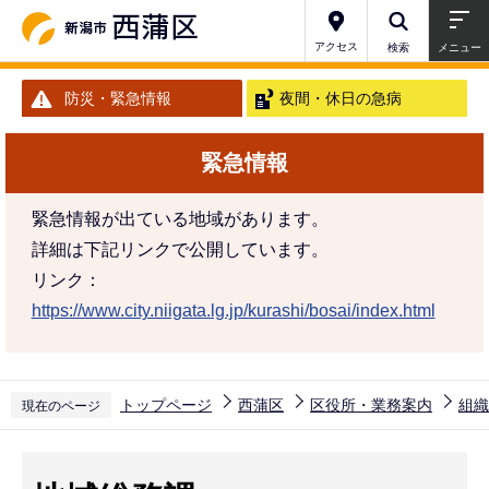
こ
の
アクセス
検索
メニュー
ペ
防災・緊急情報
夜間・休日の急病
ー
ジ
緊急情報
の
先
緊急情報が出ている地域があります。
頭
詳細は下記リンクで公開しています。
で
リンク：
す
https://www.city.niigata.lg.jp/kurashi/bosai/index.html
トップページ
西蒲区
区役所・業務案内
組織
現在のページ
本
文