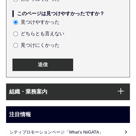
このページは見つけやすかったですか？
見つけやすかった
どちらとも言えない
見つけにくかった
本
サ
文
組織・業務案内
ブ
こ
ナ
こ
ビ
注目情報
ま
ゲ
で
ー
シティプロモーションページ「What's NiiGATA」