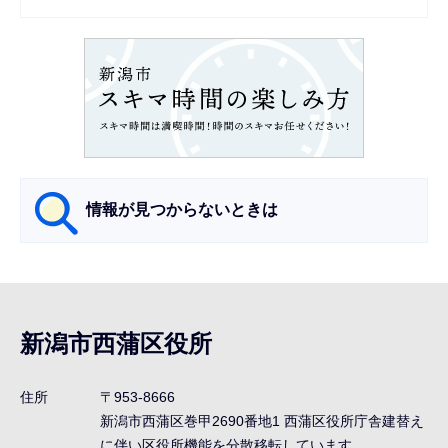
シ
ョ
ン
こ
こ
か
ら
情報が見つからないときは
サ
ブ
ナ
新潟市西蒲区役所
ビ
ゲ
住所
〒953-8666
ー
新潟市西蒲区巻甲2690番地1
西蒲区役所庁舎建替え
シ
に伴い区役所機能を分散移転しています。