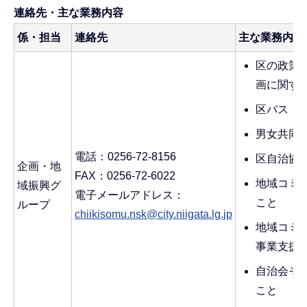
連絡先・主な業務内容
係・担当
連絡先
主な業務内容
区の政策
画に関す
区バス・
男女共同
電話：0256-72-8156
区自治協
企画・地
FAX：0256-72-6022
地域コミ
域振興グ
電子メールアドレス：
こと
ループ
chiikisomu.nsk@city.niigata.lg.jp
地域コミ
事業支援
自治会そ
こと