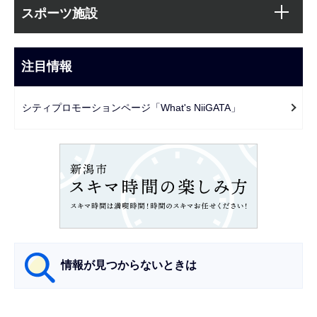
サ
文
スポーツ施設
ブ
こ
ナ
こ
ビ
注目情報
ま
ゲ
で
ー
シティプロモーションページ「What's NiiGATA」
シ
ョ
ン
こ
こ
か
ら
情報が見つからないときは
サ