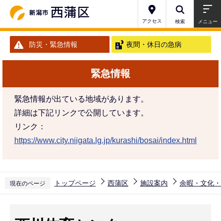
こ
の
アクセス
検索
メニュー
ペ
防災・緊急情報
夜間・休日の急病
ー
ジ
緊急情報
の
先
緊急情報が出ている地域があります。
頭
詳細は下記リンクで公開しています。
で
リンク：
す
https://www.city.niigata.lg.jp/kurashi/bosai/index.html
トップページ
西蒲区
施設案内
余暇・文化・
現在のページ
本
文