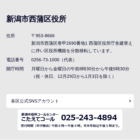
ブ
ナ
新潟市西蒲区役所
ビ
ゲ
住所
〒953-8666
ー
新潟市西蒲区巻甲2690番地1
西蒲区役所庁舎建替え
シ
に伴い区役所機能を分散移転しています。
ョ
電話番号
0256-73-1000（代表）
ン
開庁時間
月曜日から金曜日の午前8時30分から午後5時30分
（祝・休日、12月29日から1月3日を除く）
こ
こ
ま
各区公式SNSアカウント
で