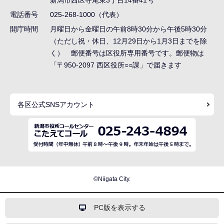
シ
電話番号
025-268-1000（代表）
ョ
開庁時間
月曜日から金曜日の午前8時30分から午後5時30分
ン
（ただし祝・休日、12月29日から1月3日までを除
く） 郵便番号は区役所専用番号です。郵便物は
こ
「〒950-2097 西区役所○○課」で届きます
こ
ま
で
各区公式SNSアカウント
©Niigata City.
PC版を表示する