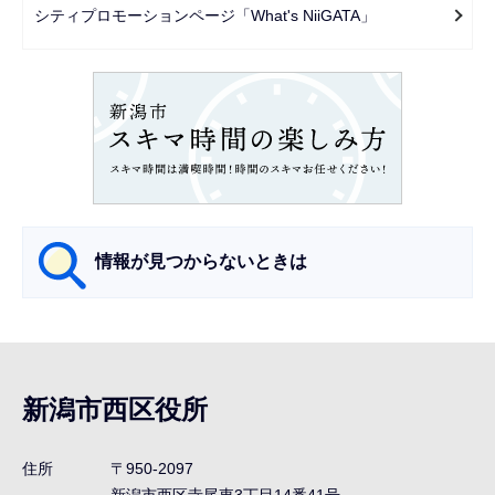
で
ー
シティプロモーションページ「What's NiiGATA」
シ
ョ
ン
こ
こ
か
ら
情報が見つからないときは
サ
ブ
ナ
新潟市西区役所
ビ
ゲ
住所
〒950-2097
ー
新潟市西区寺尾東3丁目14番41号