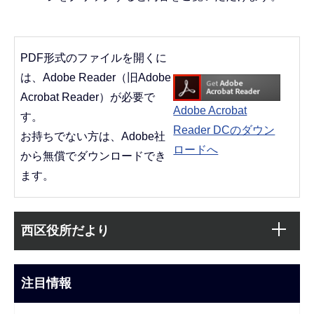
PDF形式のファイルを開くに
は、Adobe Reader（旧Adobe
Acrobat Reader）が必要で
Adobe Acrobat
す。
Reader DCのダウン
お持ちでない方は、Adobe社
ロードへ
から無償でダウンロードでき
ます。
本
サ
西区役所だより
文
ブ
こ
ナ
こ
ビ
注目情報
ま
ゲ