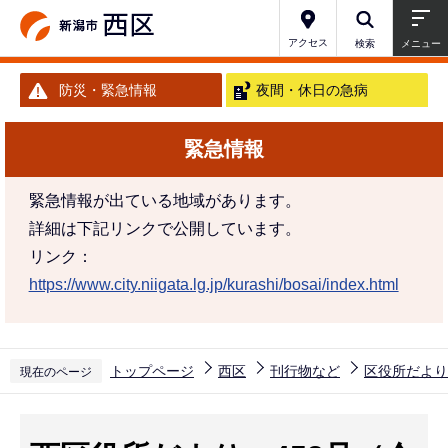
こ
の
アクセス
検索
メニュー
ペ
防災・緊急情報
夜間・休日の急病
ー
ジ
緊急情報
の
先
緊急情報が出ている地域があります。
頭
詳細は下記リンクで公開しています。
で
リンク：
す
https://www.city.niigata.lg.jp/kurashi/bosai/index.html
トップページ
西区
刊行物など
区役所だより
現在のページ
本
文