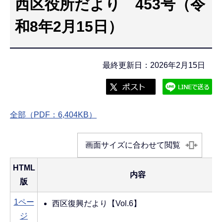
西区役所だより 453号（令
こ
こ
和8年2月15日）
か
ら
最終更新日：2026年2月15日
全部（PDF：6,404KB）
画面サイズに合わせて閲覧
HTML
内容
版
1ペー
西区復興だより【Vol.6】
ジ