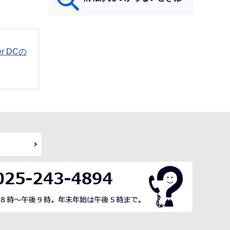
サ
ブ
der DCの
ナ
ビ
ゲ
ー
シ
ョ
ン
こ
こ
ま
で