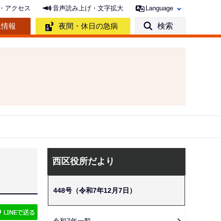
・アクセス
音声読み上げ・文字拡大
Language
急情報
夜間・休日の急病
検索
サ
西区役所だより
ブ
ナ
448号（令和7年12月7日）
ビ
ゲ
令和7年一覧