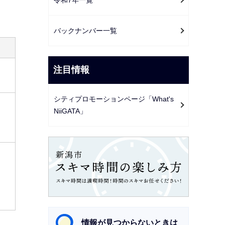
ー
シ
ョ
バックナンバー一覧
ン
こ
注目情報
こ
か
シティプロモーションページ「What's
ら
NiiGATA」
情報が見つからないときは