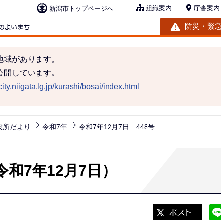
組織案内
庁舎案内
新潟市トップページへ
防災・緊
地域があります。
公開しています。
ity.niigata.lg.jp/kurashi/bosai/index.html
役所だより
令和7年
令和7年12月7日 448号
令和7年12月7日）