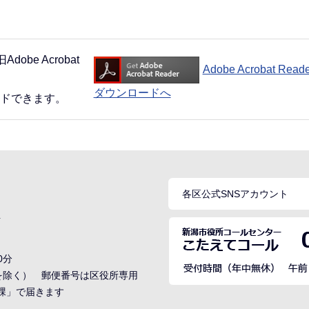
obe Acrobat
Adobe Acrobat Rea
ダウンロードへ
ードできます。
各区公式SNSアカウント
号
0分
でを除く） 郵便番号は区役所専用
○課」で届きます