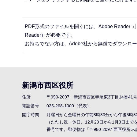
PDF形式のファイルを開くには、Adobe Reader（旧Ad
Reader）が必要です。
お持ちでない方は、Adobe社から無償でダウンロ
本
文
こ
新潟市西区役所
こ
ま
住所
〒950-2097
新潟市西区寺尾東3丁目14番41
で
電話番号
025-268-1000（代表）
開庁時間
月曜日から金曜日の午前8時30分から午後5時3
（ただし祝・休日、12月29日から1月3日ま
番号です。郵便物は「〒950-2097 西区役所○