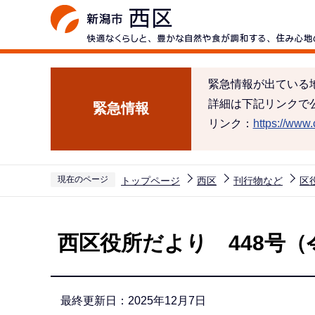
こ
の
ペ
ー
緊急情報が出ている
ジ
詳細は下記リンクで
緊急情報
の
リンク：
https://www.c
先
頭
で
現在のページ
トップページ
西区
刊行物など
区
す
本
文
西区役所だより 448号（
こ
こ
か
最終更新日：2025年12月7日
ら