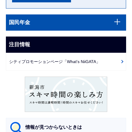
本
サ
文
国民年金
ブ
こ
ナ
こ
ビ
注目情報
ま
ゲ
で
ー
シティプロモーションページ「What's NiiGATA」
シ
ョ
ン
こ
こ
か
ら
情報が見つからないときは