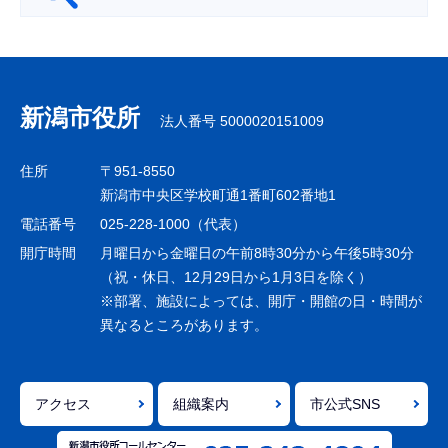
サ
ブ
ナ
新潟市役所
法人番号 5000020151009
ビ
ゲ
住所
〒951-8550
ー
新潟市中央区学校町通1番町602番地1
シ
電話番号
025-228-1000（代表）
ョ
開庁時間
月曜日から金曜日の午前8時30分から午後5時30分
ン
（祝・休日、12月29日から1月3日を除く）
※部署、施設によっては、開庁・開館の日・時間が
こ
異なるところがあります。
こ
ま
で
アクセス
組織案内
市公式SNS