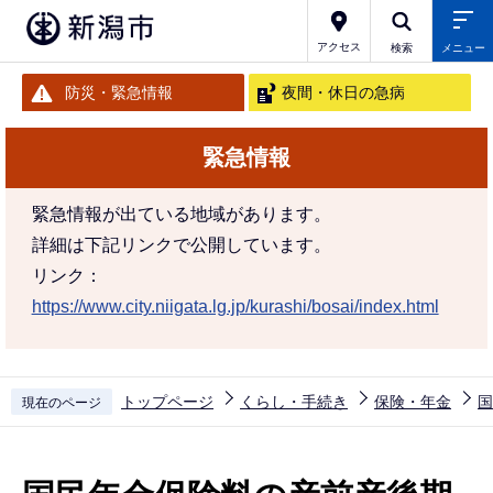
こ
の
アクセス
検索
メニュー
ペ
防災・緊急情報
夜間・休日の急病
ー
ジ
緊急情報
の
先
緊急情報が出ている地域があります。
頭
詳細は下記リンクで公開しています。
で
リンク：
す
https://www.city.niigata.lg.jp/kurashi/bosai/index.html
トップページ
くらし・手続き
保険・年金
国
現在のページ
本
文