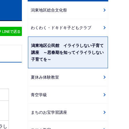
ビ
潟東地区総合文化祭
ゲ
ー
わくわく・ドキドキ子どもクラブ
シ
ョ
ン
潟東地区公民館 イライラしない子育て
講座 ～思春期を知ってイライラしない
こ
子育てを～
こ
か
ら
夏休み体験教室
青空学級
まちのお宝学習講座
ラし