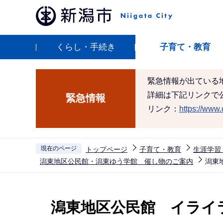
こ
の
ペ
くらし・手続き
子育て・教育
ー
ジ
の
緊急情報が出ている
先
詳細は下記リンクで
緊急情報
頭
リンク：
https://www.c
で
す
現在のページ
トップページ
子育て・教育
生涯学習
潟東地区公民館・潟東ゆう学館 催し物のご案内
潟東
本
文
潟東地区公民館 イラ
こ
こ