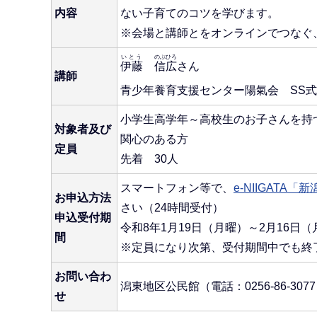
内容
ない子育てのコツを学びます。
※会場と講師とをオンラインでつなぐ
いとう
のぶひろ
伊藤
信広
さん
講師
青少年養育支援センター陽氣会 SS
小学生高学年～高校生のお子さんを持
対象者及び
関心のある方
定員
先着 30人
スマートフォン等で、
e-NIIGAT
お申込方法
さい（24時間受付）
申込受付期
令和8年1月19日（月曜）～2月16日（
間
※定員になり次第、受付期間中でも終
お問い合わ
潟東地区公民館（電話：0256-86-307
せ