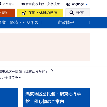
アクセス
音声読み上げ・文字拡大
Language
急情報
夜間・休日の急病
検索
産業・経済・ビジネス
市政情報
潟東地区公民館（潟東ゆう学館）
ない子育てを～
サ
潟東地区公民館・潟東ゆう学
ブ
館 催し物のご案内
ナ