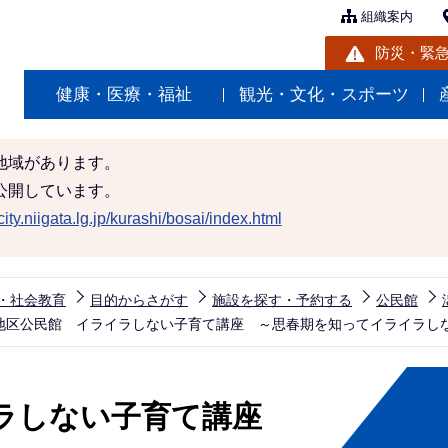
組織案内
防災・緊
健康・医療・福祉
観光・文化・スポーツ
地域があります。
公開しています。
ity.niigata.lg.jp/kurashi/bosai/index.html
・社会教育
目的からさがす
施設を探す・予約する
公民館
地区公民館 イライラしない子育て講座 ～思春期を知ってイライラし
イラしない子育て講座