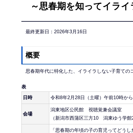
～思春期を知ってイライ
か
ら
最終更新日：2026年3月16日
概要
思春期年代に特化した、イライラしない子育ての
表
日時
令和8年2月28日（土曜）午前10時から
潟東地区公民館 視聴覚兼会議室
会場
（新潟市西蒲区三方10 潟東ゆう学館
「思春期の年頃の子の育児ってどうし