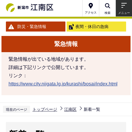
こ
の
アクセス
検索
メニュー
ペ
防災・緊急情報
夜間・休日の急病
ー
ジ
緊急情報
の
先
緊急情報が出ている地域があります。
頭
詳細は下記リンクで公開しています。
で
リンク：
す
https://www.city.niigata.lg.jp/kurashi/bosai/index.html
トップページ
江南区
新着一覧
現在のページ
本
文