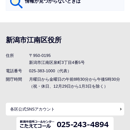
情報が見つからないときは
サ
ブ
ナ
新潟市江南区役所
ビ
ゲ
住所
〒950-0195
ー
新潟市江南区泉町3丁目4番5号
シ
電話番号
025-383-1000（代表）
ョ
開庁時間
月曜日から金曜日の午前8時30分から午後5時30分
ン
（祝・休日、12月29日から1月3日を除く）
こ
こ
各区公式SNSアカウント
ま
で