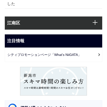
した
本
サ
文
江南区
ブ
こ
ナ
こ
ビ
注目情報
ま
ゲ
で
ー
シティプロモーションページ「What's NiiGATA」
シ
ョ
ン
こ
こ
か
ら