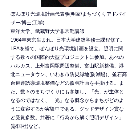
ぼんぼり光環境計画代表/照明家/まちづくりアドバイ
ザー/博士(工学)
東洋大学、武蔵野大学非常勤講師
1964年東京生まれ。日本大学建築学修士課程修了。
LPAを経て、ぼんぼり光環境計画を設立。照明に関
する数々の国際的大型プロジェクトに参加。あべの
ハルカス、上州富岡駅周辺整備、富山駅新整備、港
北ニュータウン、いわき市防災緑地(防潮堤)、釜石高
台避難誘導環境整備などの照明計画を手掛ける。ま
た、数々のまちづくりにも参加し、「光」が主体と
なるのではなく、「光」なる概念からまちがどのよ
うに変容するか実験中である。グッドデザイン賞な
ど受賞多数。共著に「行為から解く照明デザイン」
(彰国社)など。