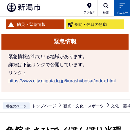
こ
の
アクセス
検索
メニュー
ペ
防災・緊急情報
夜間・休日の急病
ー
ジ
緊急情報
の
先
緊急情報が出ている地域があります。
頭
詳細は下記リンクで公開しています。
で
リンク：
す
https://www.city.niigata.lg.jp/kurashi/bosai/index.html
トップページ
観光・文化・スポーツ
文化・芸
現在のページ
本
文