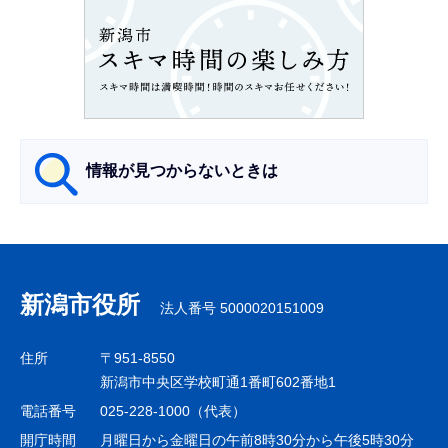
ン
こ
こ
か
ら
情報が見つからないときは
サ
ブ
ナ
新潟市役所
法人番号 5000020151009
ビ
ゲ
住所
〒951-8550
ー
新潟市中央区学校町通1番町602番地1
シ
電話番号
025-228-1000（代表）
ョ
開庁時間
月曜日から金曜日の午前8時30分から午後5時30分