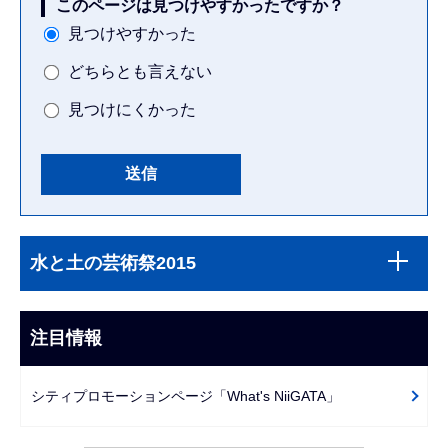
このページは見つけやすかったですか？
見つけやすかった
どちらとも言えない
見つけにくかった
本
サ
文
水と土の芸術祭2015
ブ
こ
ナ
こ
ビ
注目情報
ま
ゲ
で
ー
シティプロモーションページ「What's NiiGATA」
シ
ョ