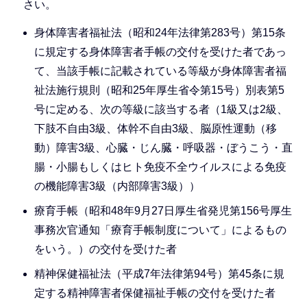
さい。
身体障害者福祉法（昭和24年法律第283号）第15条
に規定する身体障害者手帳の交付を受けた者であっ
て、当該手帳に記載されている等級が身体障害者福
祉法施行規則（昭和25年厚生省令第15号）別表第5
号に定める、次の等級に該当する者（1級又は2級、
下肢不自由3級、体幹不自由3級、脳原性運動（移
動）障害3級、心臓・じん臓・呼吸器・ぼうこう・直
腸・小腸もしくはヒト免疫不全ウイルスによる免疫
の機能障害3級（内部障害3級））
療育手帳（昭和48年9月27日厚生省発児第156号厚生
事務次官通知「療育手帳制度について」によるもの
をいう。）の交付を受けた者
精神保健福祉法（平成7年法律第94号）第45条に規
定する精神障害者保健福祉手帳の交付を受けた者