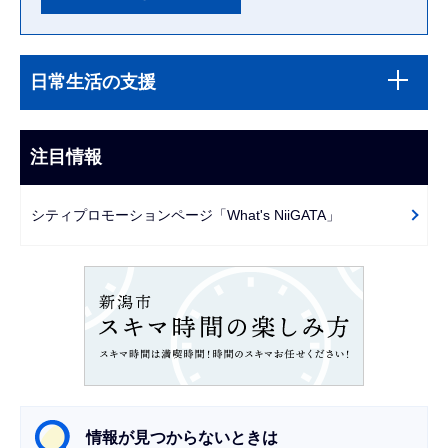
本
サ
文
日常生活の支援
ブ
こ
ナ
こ
ビ
注目情報
ま
ゲ
で
ー
シティプロモーションページ「What's NiiGATA」
シ
ョ
ン
こ
こ
か
ら
情報が見つからないときは