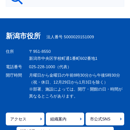
サ
ブ
ナ
新潟市役所
法人番号 5000020151009
ビ
ゲ
住所
〒951-8550
ー
新潟市中央区学校町通1番町602番地1
シ
電話番号
025-228-1000（代表）
ョ
開庁時間
月曜日から金曜日の午前8時30分から午後5時30分
ン
（祝・休日、12月29日から1月3日を除く）
※部署、施設によっては、開庁・開館の日・時間が
こ
異なるところがあります。
こ
ま
で
アクセス
組織案内
市公式SNS