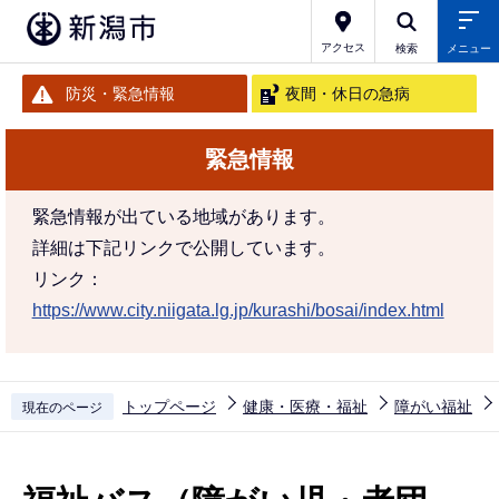
こ
の
アクセス
検索
メニュー
ペ
防災・緊急情報
夜間・休日の急病
ー
ジ
緊急情報
の
先
緊急情報が出ている地域があります。
頭
詳細は下記リンクで公開しています。
で
リンク：
す
https://www.city.niigata.lg.jp/kurashi/bosai/index.html
トップページ
健康・医療・福祉
障がい福祉
現在のページ
本
文