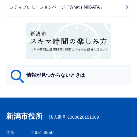
ー
シティプロモーションページ「What's NiiGATA」
シ
ョ
ン
こ
こ
か
ら
情報が見つからないときは
サ
ブ
ナ
新潟市役所
法人番号 5000020151009
ビ
ゲ
住所
〒951-8550