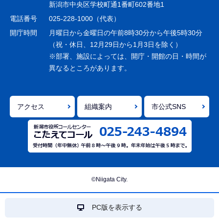
ー
新潟市中央区学校町通1番町602番地1
シ
電話番号
025-228-1000（代表）
ョ
開庁時間
月曜日から金曜日の午前8時30分から午後5時30分
ン
（祝・休日、12月29日から1月3日を除く）
※部署、施設によっては、開庁・開館の日・時間が
こ
異なるところがあります。
こ
ま
で
アクセス
組織案内
市公式SNS
©Niigata City.
PC版を表示する