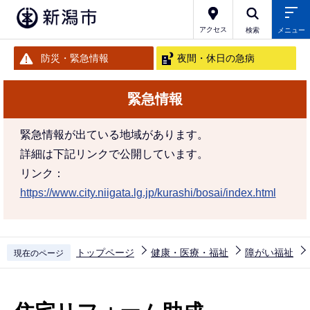
こ
の
アクセス
検索
メニュー
ペ
防災・緊急情報
夜間・休日の急病
ー
ジ
緊急情報
の
先
緊急情報が出ている地域があります。
頭
詳細は下記リンクで公開しています。
で
リンク：
す
https://www.city.niigata.lg.jp/kurashi/bosai/index.html
トップページ
健康・医療・福祉
障がい福祉
現在のページ
本
文