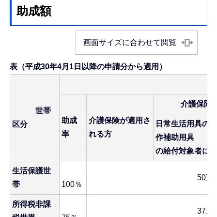
助成額
画面サイズに合わせて閲覧
表（平成30年4月1日以降の申請分から適用）
助成限度
介護保険が適
世帯
助成
介護保険が適用さ
日常生活用具の
区分
率
れる方
作補助用具
の給付対象者に
生活保護世
50万
帯
100％
所得税非課
37.5万