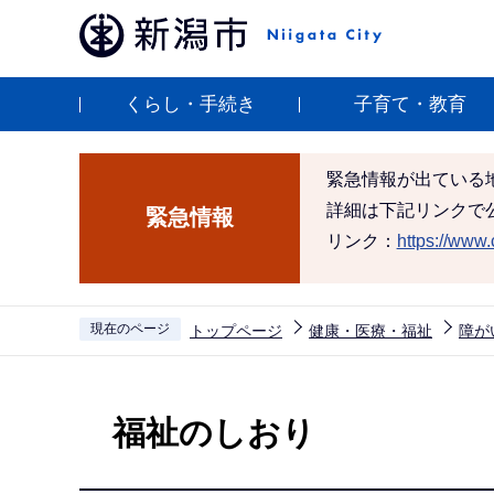
こ
の
ペ
くらし・手続き
子育て・教育
ー
ジ
の
緊急情報が出ている
先
詳細は下記リンクで
緊急情報
頭
リンク：
https://www.c
で
す
現在のページ
トップページ
健康・医療・福祉
障が
本
文
福祉のしおり
こ
こ