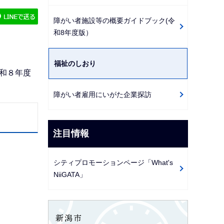
ゲ
障がい者施設等の概要ガイドブック(令
ー
和8年度版）
シ
ョ
福祉のしおり
ン
和８年度
こ
こ
障がい者雇用にいがた企業探訪
か
ら
注目情報
シティプロモーションページ「What's
NiiGATA」