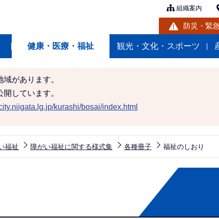
組織案内
防災・緊
健康・医療・福祉
観光・文化・スポーツ
地域があります。
公開しています。
ity.niigata.lg.jp/kurashi/bosai/index.html
い福祉
障がい福祉に関する様式集
各種冊子
福祉のしおり