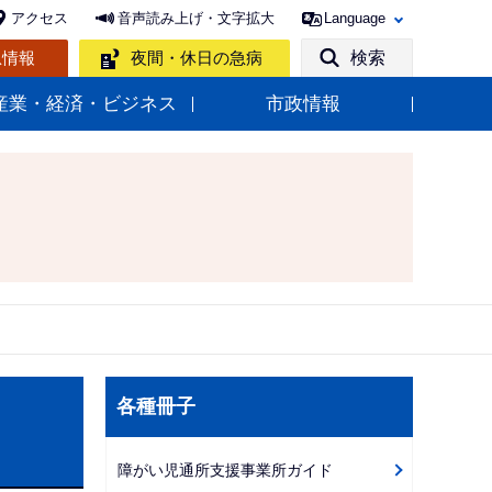
アクセス
音声読み上げ・文字拡大
Language
急情報
夜間・休日の急病
検索
産業・経済・ビジネス
市政情報
サ
各種冊子
ブ
ナ
障がい児通所支援事業所ガイド
ビ