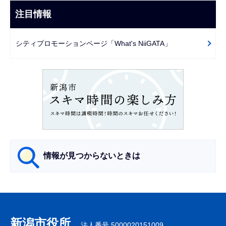
こ
ビ
注目情報
ま
ゲ
で
ー
シティプロモーションページ「What's NiiGATA」
シ
ョ
ン
こ
こ
か
ら
情報が見つからないときは
サ
ブ
ナ
新潟市役所
法人番号 5000020151009