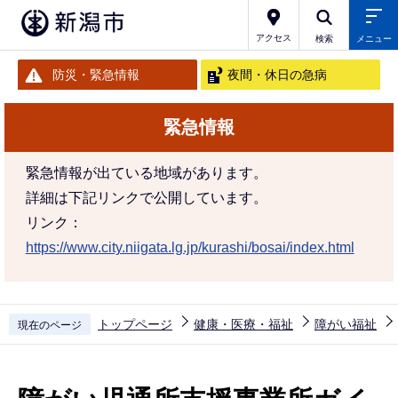
こ
の
アクセス
検索
メニュー
ペ
防災・緊急情報
夜間・休日の急病
ー
ジ
緊急情報
の
先
緊急情報が出ている地域があります。
頭
詳細は下記リンクで公開しています。
で
リンク：
す
https://www.city.niigata.lg.jp/kurashi/bosai/index.html
トップページ
健康・医療・福祉
障がい福祉
現在のページ
本
文