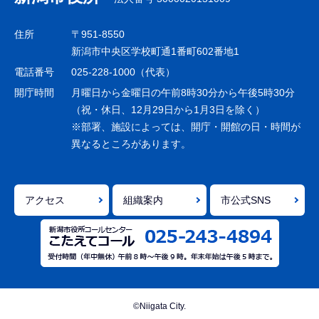
ビ
ゲ
住所
〒951-8550
ー
新潟市中央区学校町通1番町602番地1
シ
電話番号
025-228-1000（代表）
ョ
開庁時間
月曜日から金曜日の午前8時30分から午後5時30分
ン
（祝・休日、12月29日から1月3日を除く）
※部署、施設によっては、開庁・開館の日・時間が
こ
異なるところがあります。
こ
ま
で
アクセス
組織案内
市公式SNS
©Niigata City.