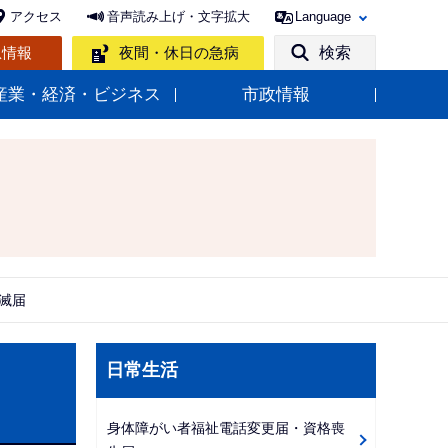
アクセス
音声読み上げ・文字拡大
Language
急情報
夜間・休日の急病
検索
産業・経済・ビジネス
市政情報
滅届
サ
日常生活
ブ
ナ
身体障がい者福祉電話変更届・資格喪
ビ