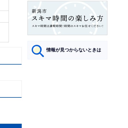
情報が見つからないときは
サ
ブ
ナ
ビ
ゲ
ー
シ
ョ