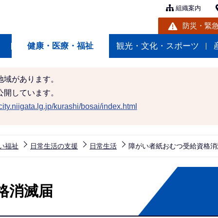
組織案内
防災・緊
健康・医療・福祉
観光・文化・スポーツ
地域があります。
公開しています。
ity.niigata.lg.jp/kurashi/bosai/index.html
い福祉
日常生活の支援
日常生活
障がい者紙おむつ受給資格消
格消滅届