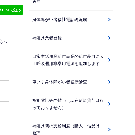
失届
ゲ
ー
身体障がい者福祉電話現況届
シ
ョ
補装具業者登録
ン
あっ
こ
日常生活用具給付事業の給付品目に人
こ
工呼吸器用非常用電源を追加します
か
ら
車いす身体障がい者健康診査
福祉電話等の貸与（現在新規貸与は行
っておりません）
補装具費の支給制度（購入・借受け・
修理）