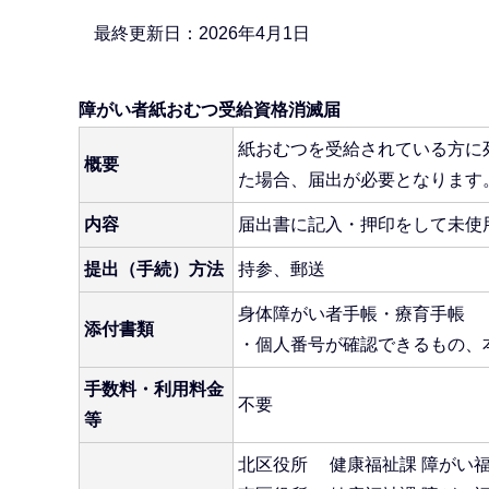
か
ら
最終更新日：2026年4月1日
障がい者紙おむつ受給資格消滅届
紙おむつを受給されている方に
概要
た場合、届出が必要となります
内容
届出書に記入・押印をして未使
提出（手続）方法
持参、郵送
身体障がい者手帳・療育手帳
添付書類
・個人番号が確認できるもの、
手数料・利用料金
不要
等
北区役所 健康福祉課 障がい福祉係 