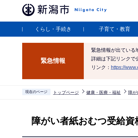
こ
の
ペ
くらし・手続き
子育て・教育
ー
ジ
の
緊急情報が出ている
先
詳細は下記リンクで
緊急情報
頭
リンク：
https://www.c
で
す
現在のページ
トップページ
健康・医療・福祉
障が
本
文
障がい者紙おむつ受給資
こ
こ